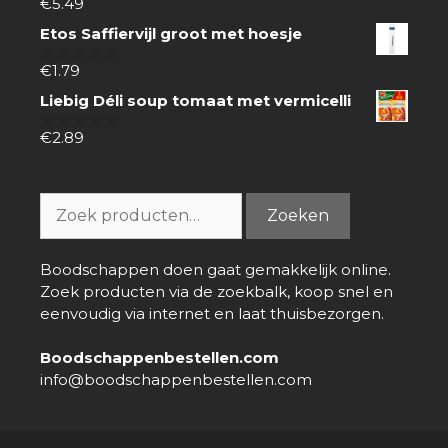
€
5.49
0
van
Etos Saffiervijl groot met hoesje
5
€
1.79
0
van
Liebig Déli soup tomaat met vermicelli
5
€
2.89
0
van
5
Zoeken
Zoeken
naar:
Boodschappen doen gaat gemakkelijk online.
Zoek producten via de zoekbalk, koop snel en
eenvoudig via internet en laat thuisbezorgen.
Boodschappenbestellen.com
info@boodschappenbestellen.com