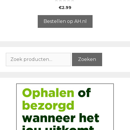
0
€
2.99
v
a
n
5
Bestellen op AH.nl
Zoeken
Zoeken
naar: