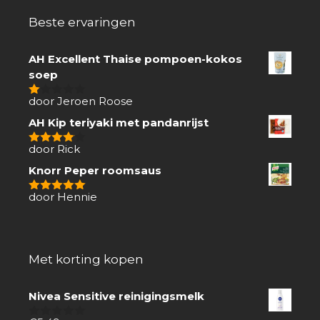
Beste ervaringen
AH Excellent Thaise pompoen-kokos
soep
door Jeroen Roose
1
van
AH Kip teriyaki met pandanrijst
5
door Rick
4
van 5
Knorr Peper roomsaus
door Hennie
5
van 5
Met korting kopen
Nivea Sensitive reinigingsmelk