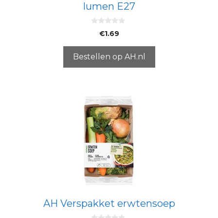
lumen E27
0
€
1.69
v
a
n
5
Bestellen op AH.nl
AH Verspakket erwtensoep