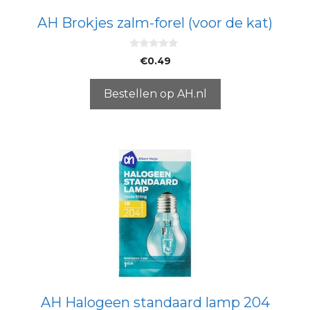
AH Brokjes zalm-forel (voor de kat)
0
€
0.49
v
a
n
5
Bestellen op AH.nl
AH Halogeen standaard lamp 204