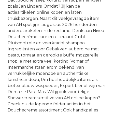
Bad, douche, zeep korting van supermarkten
zoals Jan Linders. Omdat? Jij kan de
actieartikelen online kopen en laten
thuisbezorgen. Naast dit veelgevraagde item
van AH spot jij in augustus 2026 honderden
andere artikelen in de reclame. Denk aan Nivea
Douchecrème care en uiteraard Guhl
Pluiscontrole en veerkracht shampoo.
Ingrediënten voor Gebakken aubergine met
pesto, tomaat en gerookte buffelmozzarella
shop je met extra veel korting. Vomar of
Intermarche staan erom bekend. Van
verrukkelijke moendoe en authentieke
lamsfricandeau, t/m huishoudelijke items als
biotex blauw waspoeder, Export bier of wijn van
Domaine Paul Mas. Wil jij ook voordelige
Showercream sensitive van AH online kopen?
Check nu de lopende folder acties in het
Douchecreme assortiment.Ook handig: alles