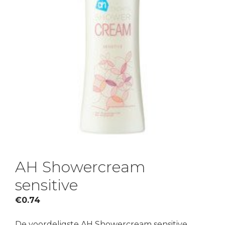
AH Showercream
sensitive
€
0.74
De voordeligste AH Showercream sensitive