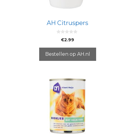
AH Citruspers
0
€
2.99
v
a
n
5
Bestellen op AH.nl