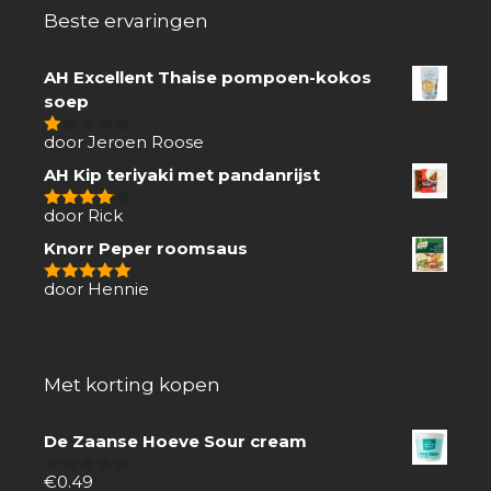
Beste ervaringen
AH Excellent Thaise pompoen-kokos
soep
door Jeroen Roose
1
van
AH Kip teriyaki met pandanrijst
5
door Rick
4
van 5
Knorr Peper roomsaus
door Hennie
5
van 5
Met korting kopen
De Zaanse Hoeve Sour cream
€
0.49
0