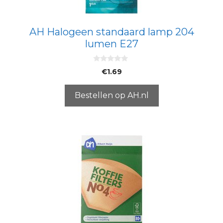
AH Halogeen standaard lamp 204
lumen E27
0
€
1.69
v
a
n
5
Bestellen op AH.nl