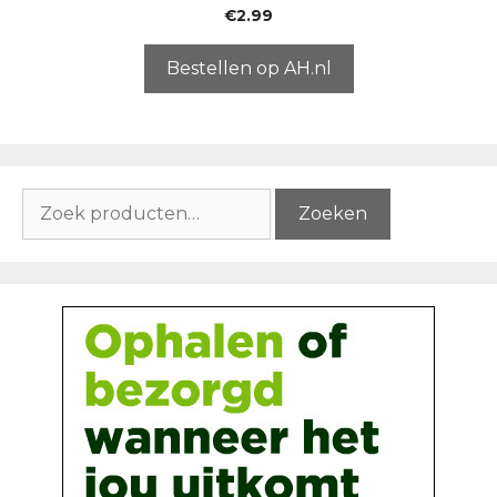
0
€
2.99
v
a
n
5
Bestellen op AH.nl
Zoeken
Zoeken
naar: