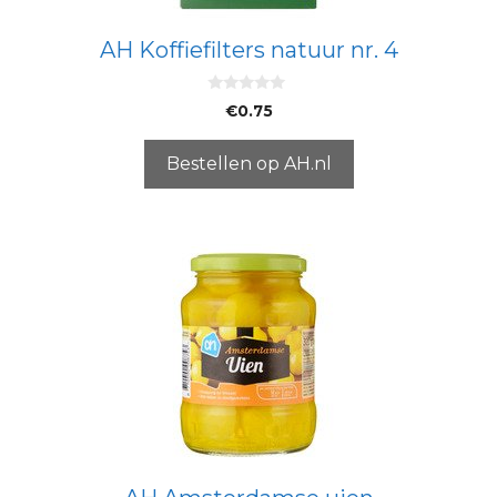
AH Koffiefilters natuur nr. 4
0
€
0.75
v
a
n
5
Bestellen op AH.nl