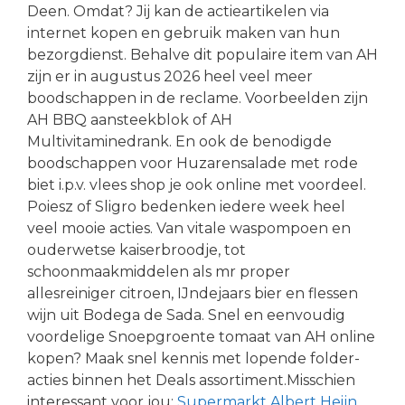
Deen. Omdat? Jij kan de actieartikelen via
internet kopen en gebruik maken van hun
bezorgdienst. Behalve dit populaire item van AH
zijn er in augustus 2026 heel veel meer
boodschappen in de reclame. Voorbeelden zijn
AH BBQ aansteekblok of AH
Multivitaminedrank. En ook de benodigde
boodschappen voor Huzarensalade met rode
biet i.p.v. vlees shop je ook online met voordeel.
Poiesz of Sligro bedenken iedere week heel
veel mooie acties. Van vitale waspompoen en
ouderwetse kaiserbroodje, tot
schoonmaakmiddelen als mr proper
allesreiniger citroen, IJndejaars bier en flessen
wijn uit Bodega de Sada. Snel en eenvoudig
voordelige Snoepgroente tomaat van AH online
kopen? Maak snel kennis met lopende folder-
acties binnen het Deals assortiment.Misschien
interessant voor jou:
Supermarkt Albert Heijn