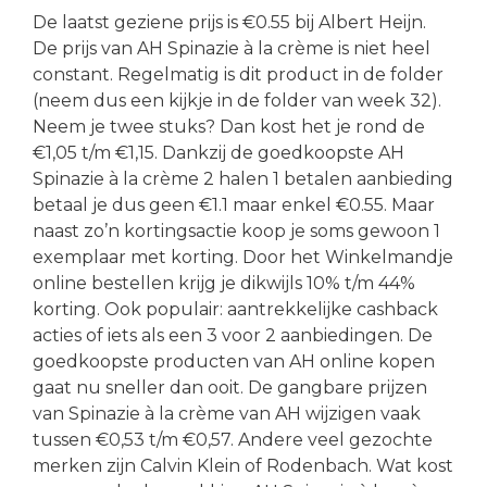
De laatst geziene prijs is €0.55 bij Albert Heijn.
De prijs van AH Spinazie à la crème is niet heel
constant. Regelmatig is dit product in de folder
(neem dus een kijkje in de folder van week 32).
Neem je twee stuks? Dan kost het je rond de
€1,05 t/m €1,15. Dankzij de goedkoopste AH
Spinazie à la crème 2 halen 1 betalen aanbieding
betaal je dus geen €1.1 maar enkel €0.55. Maar
naast zo’n kortingsactie koop je soms gewoon 1
exemplaar met korting. Door het Winkelmandje
online bestellen krijg je dikwijls 10% t/m 44%
korting. Ook populair: aantrekkelijke cashback
acties of iets als een 3 voor 2 aanbiedingen. De
goedkoopste producten van AH online kopen
gaat nu sneller dan ooit. De gangbare prijzen
van Spinazie à la crème van AH wijzigen vaak
tussen €0,53 t/m €0,57. Andere veel gezochte
merken zijn Calvin Klein of Rodenbach. Wat kost