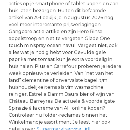
acties op je smartphone of tablet kopen en aan
huis laten bezorgen. Buiten dit befaamde
artikel van AH bekijk je in augustus 2026 nog
veel meer interessante prijsverlagingen.
Gangbare actie-artikelen zijn Hero Rinse
appelstroop en niet te vergeten Glade One
touch minispray ocean navul. Vergeet niet, ook
alles wat je nodig hebt voor Gevulde gele
paprika met tomaat kun je extra voordelig in
huis halen. Plus en Carrefour proberen je iedere
week opnieuw te verleiden. Van “net van het
land” clementine of onvervalste bagel, t/m
huishoudelijke items als vim wasmachine
reiniger, Estrella Damm Daura bier of wijn van
Château Barreyres. De actuele & voordeligste
Spinazie à la crème van AH online kopen?
Controleer nu folder-reclames binnen het
Winkelmandje assortiment.Je leest hier ook
details over
Supermarktservice Lidl