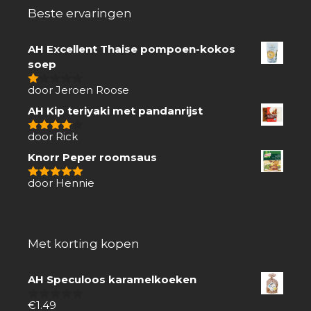
Beste ervaringen
AH Excellent Thaise pompoen-kokos
soep
door Jeroen Roose
1
van
AH Kip teriyaki met pandanrijst
5
door Rick
4
van 5
Knorr Peper roomsaus
door Hennie
5
van 5
Met korting kopen
AH Speculoos karamelkoeken
€
1.49
0