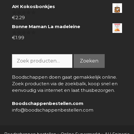
van
AH Kokosbonkjes
5
€
2.29
0
van
Bonne Maman La madeleine
5
€
1.99
0
van
5
Zoeken
Zoeken
naar:
Boodschappen doen gaat gemakkelijk online.
Zoek producten via de zoekbalk, koop snel en
eenvoudig via internet en laat thuisbezorgen.
Boodschappenbestellen.com
info@boodschappenbestellen.com