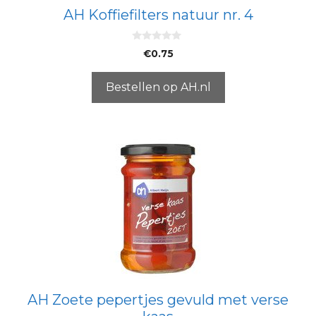
AH Koffiefilters natuur nr. 4
0
€
0.75
v
a
n
5
Bestellen op AH.nl
AH Zoete pepertjes gevuld met verse