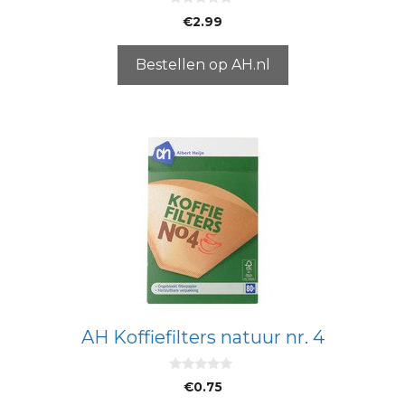
0
€
2.99
v
a
n
5
Bestellen op AH.nl
AH Koffiefilters natuur nr. 4
0
€
0.75
v
a