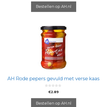
n
5
Bestellen op AH.nl
AH Rode pepers gevuld met verse kaas
0
€
2.89
v
a
n
5
Bestellen op AH.nl