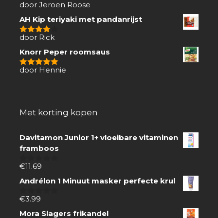
door Jeroen Roose
1
van
AH Kip teriyaki met pandanrijst
5
door Rick
4
van 5
Knorr Peper roomsaus
door Hennie
5
van 5
Met korting kopen
Davitamon Junior 1+ vloeibare vitaminen
framboos
€
11.69
0
van
Andrélon 1 Minuut masker perfecte krul
5
€
3.99
0
van
Mora Slagers frikandel
5