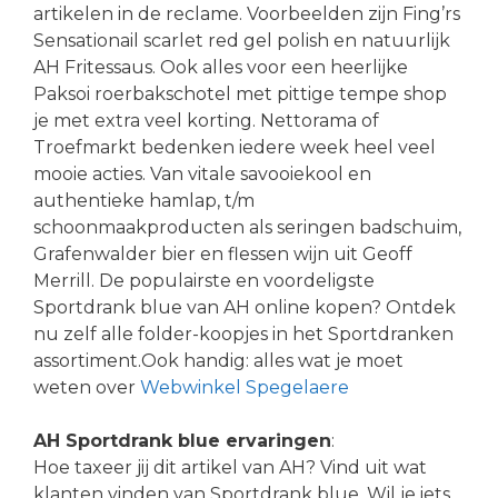
artikelen in de reclame. Voorbeelden zijn Fing’rs
Sensationail scarlet red gel polish en natuurlijk
AH Fritessaus. Ook alles voor een heerlijke
Paksoi roerbakschotel met pittige tempe shop
je met extra veel korting. Nettorama of
Troefmarkt bedenken iedere week heel veel
mooie acties. Van vitale savooiekool en
authentieke hamlap, t/m
schoonmaakproducten als seringen badschuim,
Grafenwalder bier en flessen wijn uit Geoff
Merrill. De populairste en voordeligste
Sportdrank blue van AH online kopen? Ontdek
nu zelf alle folder-koopjes in het Sportdranken
assortiment.Ook handig: alles wat je moet
weten over
Webwinkel Spegelaere
AH Sportdrank blue ervaringen
:
Hoe taxeer jij dit artikel van AH? Vind uit wat
klanten vinden van Sportdrank blue. Wil je iets