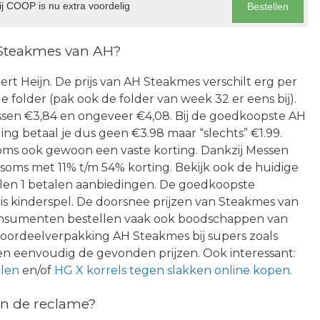
j COOP is nu extra voordelig
Bestellen
 Steakmes van AH?
Albert Heijn. De prijs van AH Steakmes verschilt erg per
e folder (pak ook de folder van week 32 er eens bij).
ssen €3,84 en ongeveer €4,08. Bij de goedkoopste AH
ng betaal je dus geen €3.98 maar “slechts” €1.99.
 soms ook gewoon een vaste korting. Dankzij Messen
el soms met 11% t/m 54% korting. Bekijk ook de huidige
halen 1 betalen aanbiedingen. De goedkoopste
is kinderspel. De doorsnee prijzen van Steakmes van
 Consumenten bestellen vaak ook boodschappen van
voordeelverpakking AH Steakmes bij supers zoals
n eenvoudig de gevonden prijzen. Ook interessant:
llen
en/of
HG X korrels tegen slakken online kopen
.
n de reclame?