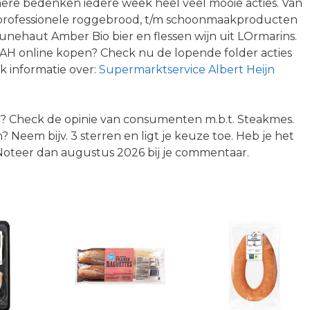
aere bedenken iedere week heel veel mooie acties. Van
 professionele roggebrood, t/m schoonmaakproducten
 Brunehaut Amber Bio bier en flessen wijn uit LOrmarins.
n AH online kopen? Check nu de lopende folder acties
k informatie over:
Supermarktservice Albert Heijn
H? Check de opinie van consumenten m.b.t. Steakmes.
? Neem bijv. 3 sterren en ligt je keuze toe. Heb je het
 Noteer dan augustus 2026 bij je commentaar.
n