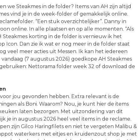
en we Steakmes in de folder? Items van AH zijn altijd
es vind je in de week-folder of gemakkelijk online.
lamefolder. “Een stuk overzichtelijker”. Danny in
on online. In alle plaatsen en op alle momenten. “Als
H Steakmes korting in de folder is vernieuw ik het
 Icon. Dan zie ik wat er nog meer in de folder staat
g veel meer acties uit Messen. Ik kan het iedereen
ki vandaag (7 augustus 2026) goedkope AH Steakmes
te gebruiken: Nettorama folder week 32 of download de
len
 voor jou gevonden hebben. Extra relevant is de
ngen als Boni. Waarom? Nou, je kunt hier de items
e keuken laten bezorgen. Met uitzondering van dit
k je in augustus 2026 heel veel items in de reclame.
 zijn Gilco Haringfilets en niet te vergeten Malibu &
mppot waterkers met eitjes en kruidenzout shop je met