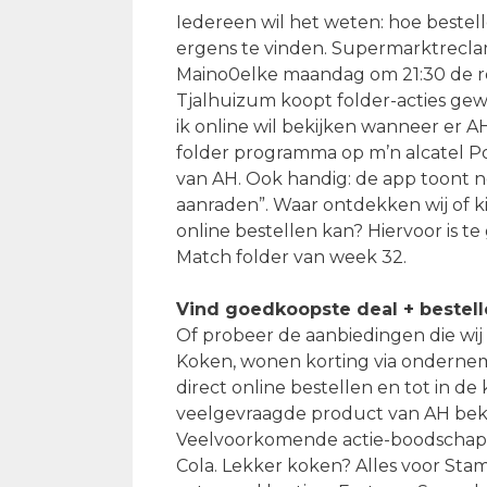
Iedereen wil het weten: hoe bestell
ergens te vinden. Supermarktreclam
Maino0elke maandag om 21:30 de rec
Tjalhuizum koopt folder-acties gewo
ik online wil bekijken wanneer er A
folder programma op m’n alcatel Pop
van AH. Ook handig: de app toont no
aanraden”. Waar ontdekken wij of 
online bestellen kan? Hiervoor is 
Match folder van week 32.
Vind goedkoopste deal + bestel
Of probeer de aanbiedingen die wij
Koken, wonen korting via ondernemi
direct online bestellen en tot in d
veelgevraagde product van AH bekij
Veelvoorkomende actie-boodschappen
Cola. Lekker koken? Alles voor Sta