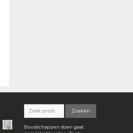
Zoeken
Zoeken
naar:
Boodschappen doen gaat