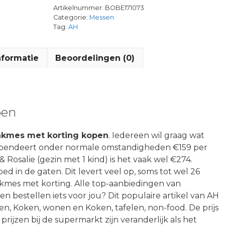
Artikelnummer:
BOBE171073
Categorie:
Messen
Tag:
AH
nformatie
Beoordelingen (0)
pen
akmes met korting kopen
. Iedereen wil graag wat
l) spendeert onder normale omstandigheden €159 per
& Rosalie (gezin met 1 kind) is het vaak wel €274.
 in de gaten. Dit levert veel op, soms tot wel 26
kmes met korting. Alle top-aanbiedingen van
 bestellen iets voor jou? Dit populaire artikel van AH
en, Koken, wonen en Koken, tafelen, non-food. De prijs
 prijzen bij de supermarkt zijn veranderlijk als het