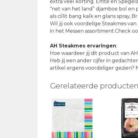
extra veel korting. Emte en Spegel
“net van het land” djamboe bol en
als cillit bang kalk en glans spray,
Wil jij ook voordelige Steakmes va
in het Messen assortiment.Check oo
AH Steakmes ervaringen
:
Hoe waardeer jij dit product van A
Heb jij een ander cijfer in gedachten
artikel ergens voordeliger gezien?
Gerelateerde producte