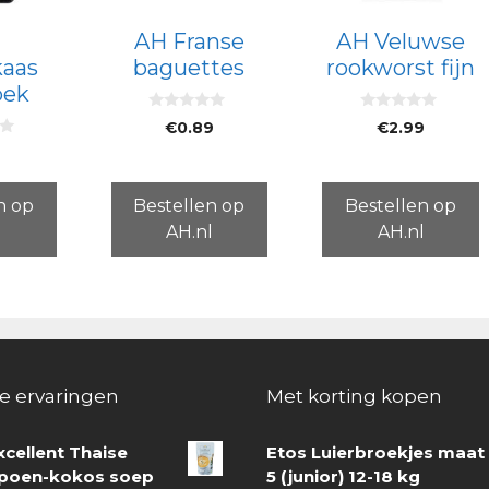
AH Franse
AH Veluwse
kaas
baguettes
rookworst fijn
pek
0
0
€
0.89
€
2.99
v
v
a
a
9
n
n
5
5
n op
Bestellen op
Bestellen op
l
AH.nl
AH.nl
e ervaringen
Met korting kopen
xcellent Thaise
Etos Luierbroekjes maat
oen-kokos soep
5 (junior) 12-18 kg