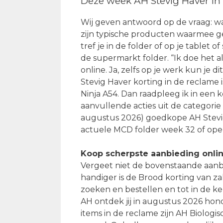
Deze week AH Stevig Haver in
Wij geven antwoord op de vraag: wa
zijn typische producten waarmee ge
tref je in de folder of op je tablet
de supermarkt folder. “Ik doe het al
online. Ja, zelfs op je werk kun je d
Stevig Haver korting in de reclame
Ninja A54. Dan raadpleeg ik in een 
aanvullende acties uit de categorie
augustus 2026) goedkope AH Stevi
actuele MCD folder week 32 of ope
Koop scherpste aanbieding onli
Vergeet niet de bovenstaande aanbi
handiger is de Brood korting van za
zoeken en bestellen en tot in de k
AH ontdek jij in augustus 2026 hon
items in de reclame zijn AH Biolog