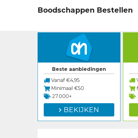
Spring
Boodschappen Bestellen
naar
inhoud
Beste aanbiedingen
Vanaf €4,95
V
Minimaal €50
27.000+
BEKIJKEN