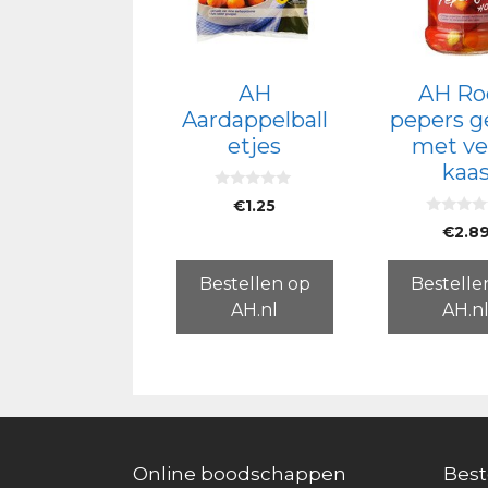
AH
AH Ro
Aardappelball
pepers g
etjes
met ve
kaa
0
€
1.25
v
0
a
€
2.8
v
n
a
5
n
5
Bestellen op
Bestelle
AH.nl
AH.n
Online boodschappen
Best