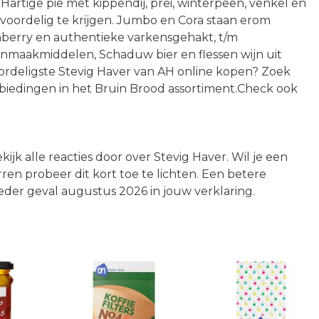
 Hartige pie met kippendij, prei, winterpeen, venkel en
 voordelig te krijgen. Jumbo en Cora staan erom
nberry en authentieke varkensgehakt, t/m
onmaakmiddelen, Schaduw bier en flessen wijn uit
oordeligste Stevig Haver van AH online kopen? Zoek
nbiedingen in het Bruin Brood assortiment.Check ook
kijk alle reacties door over Stevig Haver. Wil je een
erren probeer dit kort toe te lichten. Een betere
eder geval augustus 2026 in jouw verklaring.
n