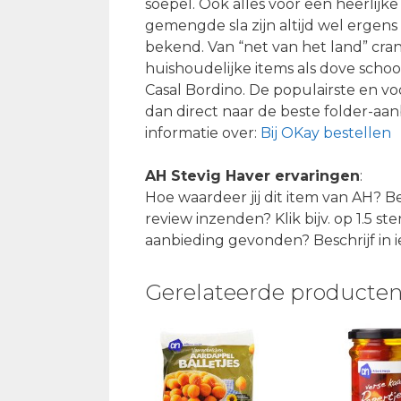
soepel. Ook alles voor een heerlijke
gemengde sla zijn altijd wel ergens
bekend. Van “net van het land” cra
huishoudelijke items als dove scho
Casal Bordino. De populairste en v
dan direct naar de beste folder-aa
informatie over:
Bij OKay bestellen
AH Stevig Haver ervaringen
:
Hoe waardeer jij dit item van AH? Be
review inzenden? Klik bijv. op 1.5 st
aanbieding gevonden? Beschrijf in i
Gerelateerde producte