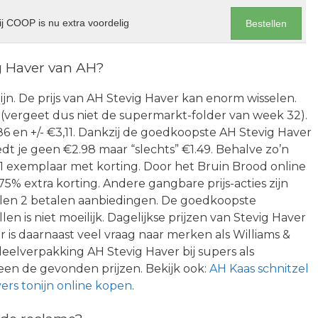
j COOP is nu extra voordelig
Bestellen
g Haver van AH?
Heijn. De prijs van AH Stevig Haver kan enorm wisselen.
er (vergeet dus niet de supermarkt-folder van week 32).
,86 en +/- €3,11. Dankzij de goedkoopste AH Stevig Haver
dt je geen €2.98 maar “slechts” €1.49. Behalve zo’n
1 exemplaar met korting. Door het Bruin Brood online
75% extra korting. Andere gangbare prijs-acties zijn
halen 2 betalen aanbiedingen. De goedkoopste
n is niet moeilijk. Dagelijkse prijzen van Stevig Haver
Er is daarnaast veel vraag naar merken als Williams &
elverpakking AH Stevig Haver bij supers als
een de gevonden prijzen. Bekijk ook:
AH Kaas schnitzel
ers tonijn online kopen
.