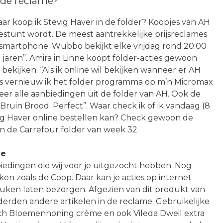
 de reclame?
ar koop ik Stevig Haver in de folder? Koopjes van AH
stunt wordt. De meest aantrekkelijke prijsreclames
 of smartphone. Wubbo bekijkt elke vrijdag rond 20:00
 jaren”. Amira in Linne koopt folder-acties gewoon
it bekijken. “Als ik online wil bekijken wanneer er AH
 is vernieuw ik het folder programma op m’n Micromax
keer alle aanbiedingen uit de folder van AH. Ook de
 Bruin Brood. Perfect”. Waar check ik of ik vandaag (8
g Haver online bestellen kan? Check gewoon de
n de Carrefour folder van week 32.
ne
edingen die wij voor je uitgezocht hebben. Nog
ken zoals de Coop. Daar kan je acties op internet
euken laten bezorgen. Afgezien van dit produkt van
derden andere artikelen in de reclame. Gebruikelijke
isch Bloemenhoning crème en ook Vileda Dweil extra