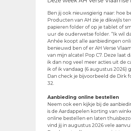
Deze week AH Verse Vlaamse f
Ben jij ook nieuwsgierig naar: hoe b
Producten van AH zie je dikwijls te
papieren folder of op je tablet of
uur de ouderwetse folder. “Ik wil 
Anhée koopt alle aanbiedingen online. 
benieuwd ben of er AH Verse Vlaamse 
van mijn alcatel Pop C7. Deze laat 
ik dan nog veel meer acties uit de 
ik of ik vandaag (6 augustus 2026) 
Dan check je bijvoorbeeld de Dirk 
32.
Aanbieding online bestellen
Neem ook een kijkje bij de aanbied
is de Aardappelen korting van wink
online bestellen en laten thuisbez
vind jij in augustus 2026 vele aan