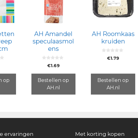
etten
AH Amandel
AH Roomkaas
reep
speculaasmol
kruiden
 cm
ens
0
€
1.79
v
0
a
9
€
1.69
v
n
a
5
n
5
n op
Bestellen op
Bestellen op
l
AH.nl
AH.nl
e ervaringen
Met korting kopen