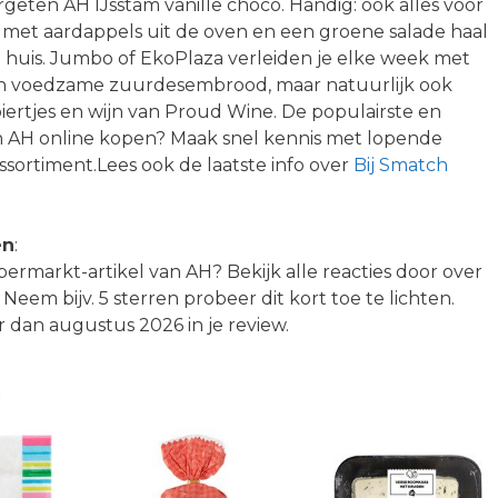
rgeten AH IJsstam vanille choco. Handig: ook alles voor
k met aardappels uit de oven en een groene salade haal
n huis. Jumbo of EkoPlaza verleiden je elke week met
en voedzame zuurdesembrood, maar natuurlijk ook
iertjes en wijn van Proud Wine. De populairste en
an AH online kopen? Maak snel kennis met lopende
assortiment.Lees ook de laatste info over
Bij Smatch
en
:
permarkt-artikel van AH? Bekijk alle reacties door over
? Neem bijv. 5 sterren probeer dit kort toe te lichten.
dan augustus 2026 in je review.
n