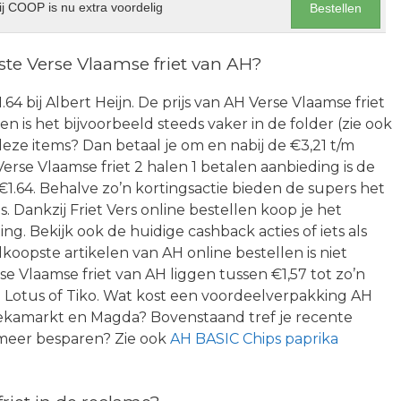
j COOP is nu extra voordelig
Bestellen
e Verse Vlaamse friet van AH?
1.64 bij Albert Heijn. De prijs van AH Verse Vlaamse friet
en is het bijvoorbeeld steeds vaker in de folder (zie ook
deze items? Dan betaal je om en nabij de €3,21 t/m
rse Vlaamse friet 2 halen 1 betalen aanbieding is de
 €1.64. Behalve zo’n kortingsactie bieden de supers het
s. Dankzij Friet Vers online bestellen koop je het
g. Bekijk ook de huidige cashback acties of iets als
oopste artikelen van AH online bestellen is niet
se Vlaamse friet van AH liggen tussen €1,57 tot zo’n
n Lotus of Tiko. Wat kost een voordeelverpakking AH
s Dekamarkt en Magda? Bovenstaand tref je recente
 meer besparen? Zie ook
AH BASIC Chips paprika