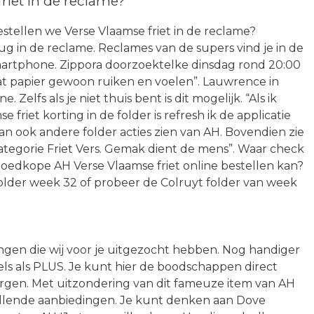
riet in de reclame?
estellen we Verse Vlaamse friet in de reclame?
rug in de reclame. Reclames van de supers vind je in de
 smartphone. Zippora doorzoektelke dinsdag rond 20:00
dat papier gewoon ruiken en voelen”. Lauwrence in
Zelfs als je niet thuis bent is dit mogelijk. “Als ik
friet korting in de folder is refresh ik de applicatie
dan ook andere folder acties zien van AH. Bovendien zie
categorie Friet Vers. Gemak dient de mens”. Waar check
goedkope AH Verse Vlaamse friet online bestellen kan?
folder week 32 of probeer de Colruyt folder van week
ingen die wij voor je uitgezocht hebben. Nog handiger
els als PLUS. Je kunt hier de boodschappen direct
orgen. Met uitzondering van dit fameuze item van AH
vullende aanbiedingen. Je kunt denken aan Dove