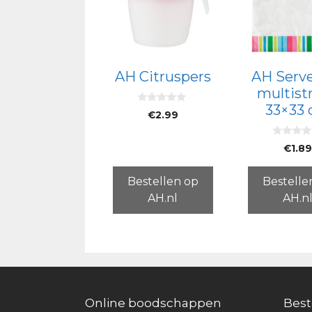
AH Citruspers
AH Serv
multist
33×33
0
€
2.99
v
a
n
0
5
€
1.8
v
a
n
5
Bestellen op
Bestelle
AH.nl
AH.n
Online boodschappen
Best