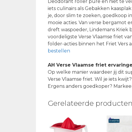
Deodorant roller pure en niet te ve
iets culinairs als Gebakken kaaspla
je, door slim te zoeken, goedkoop i
mooie acties. Van verse bergamot 
dreft waspoeder, Lindemans Kriek b
voordeligste Verse Vlaamse friet v
folder-acties binnen het Friet Vers 
bestellen
AH Verse Vlaamse friet ervaring
Op welke manier waardeer jij dit su
Verse Vlaamse friet. Wil je iets kwijt
Ergens anders goedkoper? Markeer 
Gerelateerde producte