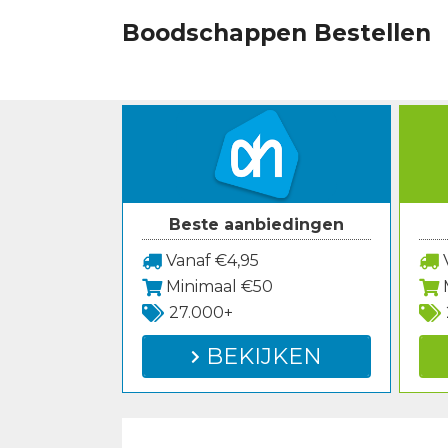
Spring
Boodschappen Bestellen
naar
inhoud
Beste aanbiedingen
Vanaf €4,95
V
Minimaal €50
27.000+
BEKIJKEN