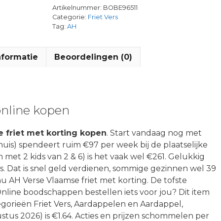
Artikelnummer:
BOBE96511
Categorie:
Friet Vers
Tag:
AH
nformatie
Beoordelingen (0)
online kopen
 friet met korting kopen
. Start vandaag nog met
huis) spendeert ruim €97 per week bij de plaatselijke
n met 2 kids van 2 & 6) is het vaak wel €261. Gelukkig
s. Dat is snel geld verdienen, sommige gezinnen wel 39
u AH Verse Vlaamse friet met korting. De tofste
line boodschappen bestellen iets voor jou? Dit item
egorieën Friet Vers, Aardappelen en Aardappel,
gustus 2026) is €1.64. Acties en prijzen schommelen per