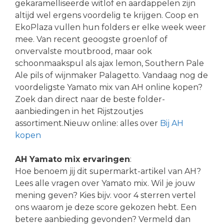
gekaramelliseerde witlof en aardappelen zijn
altijd wel ergens voordelig te krijgen. Coop en
EkoPlaza vullen hun folders er elke week weer
mee. Van recent geoogste groenlof of
onvervalste moutbrood, maar ook
schoonmaakspul als ajax lemon, Sou­t­hern Pa­le
Ale pils of wijnmaker Palagetto. Vandaag nog de
voordeligste Yamato mix van AH online kopen?
Zoek dan direct naar de beste folder-
aanbiedingen in het Rijstzoutjes
assortiment.Nieuw online: alles over
Bij AH
kopen
AH Yamato mix ervaringen
:
Hoe benoem jij dit supermarkt-artikel van AH?
Lees alle vragen over Yamato mix. Wil je jouw
mening geven? Kies bijv. voor 4 sterren vertel
ons waarom je deze score gekozen hebt. Een
betere aanbieding gevonden? Vermeld dan