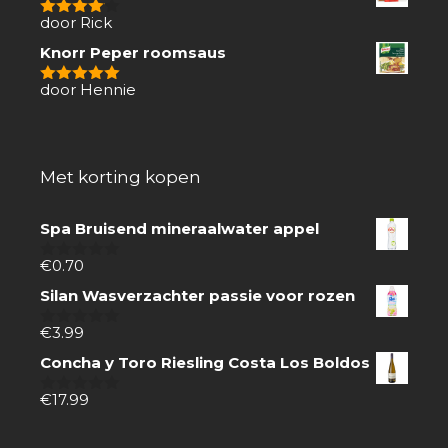
door Rick
4
van 5
Knorr Peper roomsaus
door Hennie
5
van 5
Met korting kopen
Spa Bruisend mineraalwater appel
€
0.70
0
van
Silan Wasverzachter passie voor rozen
5
€
3.99
0
van
Concha y Toro Riesling Costa Los Boldos
5
€
17.99
0
van
5