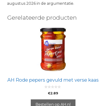
augustus 2026 in de argumentatie.
Gerelateerde producten
AH Rode pepers gevuld met verse kaas
0
€
2.89
v
a
n
5
Bestellen op AH.nl