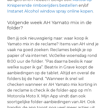
Knisperende rimboerijders bestellen
en/of
Instanet Alcohol window spray online kopen
.
Volgende week AH Yamato mix in de
folder?
Ben jij ook nieuwsgierig naar: waar koop ik
Yamato mix in de reclame? Items van AH vind je
vaak na goed zoeken. Reclames bekijk je op
papier of via internet. Vic0elke woensdag rond
8:00 uur de folder. “Pas daarna beslis ik naar
welke super ik ga”. Beatrix in Grave koopt de
aanbiedingen op de tablet. Altijd en overal de
folders bij de hand. “Wanneer ik snel wil
checken wanneer er AH Yamato mix korting in
de reclame is check ik de folder-app op m’n
Motorola Moto X. Mijn App vindt dan ook
soortgelijke folder-aanbiedingen van AH. Ook
handig: de app toont nog veel meer acties uit