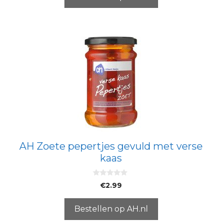
AH Zoete pepertjes gevuld met verse
kaas
0
€
2.99
v
a
n
5
Bestellen op AH.nl