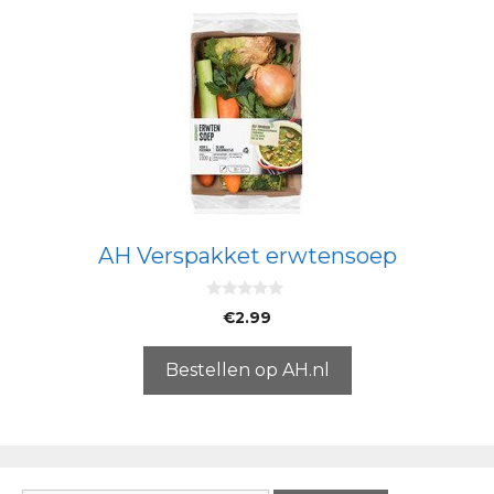
AH Verspakket erwtensoep
0
€
2.99
v
a
n
5
Bestellen op AH.nl