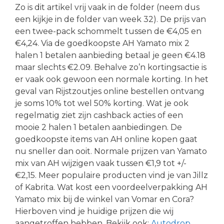
Zo is dit artikel vrij vaak in de folder (neem dus
een kijkje in de folder van week 32). De prijs van
een twee-pack schommelt tussen de €4,05 en
€4,24. Via de goedkoopste AH Yamato mix 2
halen 1 betalen aanbieding betaal je geen €4.18
maar slechts €2.09. Behalve zo’n kortingsactie is
er vaak ook gewoon een normale korting. In het
geval van Rijstzoutjes online bestellen ontvang
je soms 10% tot wel 50% korting. Wat je ook
regelmatig ziet zijn cashback acties of een
mooie 2 halen 1 betalen aanbiedingen. De
goedkoopste items van AH online kopen gaat
nu sneller dan ooit. Normale prijzen van Yamato
mix van AH wijzigen vaak tussen €1,9 tot +/-
€2,15. Meer populaire producten vind je van Jillz
of Kabrita. Wat kost een voordeelverpakking AH
Yamato mix bij de winkel van Vomar en Cora?
Hierboven vind je huidige prijzen die wij
aangetroffen hebben. Bekijk ook:
Autodrop