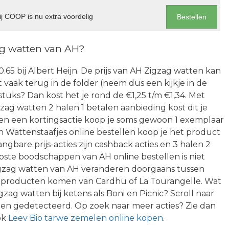
j COOP is nu extra voordelig
Bestellen
ag watten van AH?
0.65 bij Albert Heijn. De prijs van AH Zigzag watten kan
t vaak terug in de folder (neem dus een kijkje in de
tuks? Dan kost het je rond de €1,25 t/m €1,34. Met
g watten 2 halen 1 betalen aanbieding kost dit je
iten een kortingsactie koop je soms gewoon 1 exemplaar
n Wattenstaafjes online bestellen koop je het product
gbare prijs-acties zijn cashback acties en 3 halen 2
ste boodschappen van AH online bestellen is niet
Zigzag watten van AH veranderen doorgaans tussen
e producten komen van Cardhu of La Tourangelle. Wat
ag watten bij ketens als Boni en Picnic? Scroll naar
bben gedetecteerd. Op zoek naar meer acties? Zie dan
ok
Leev Bio tarwe zemelen online kopen
.