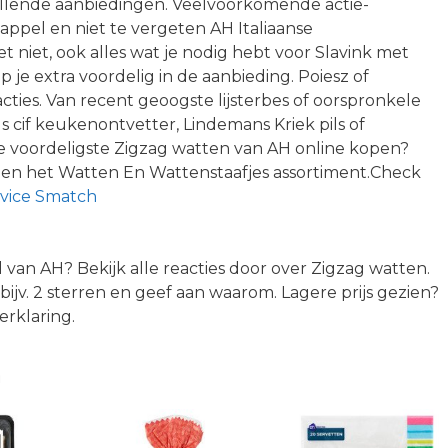
vullende aanbiedingen. Veelvoorkomende actie-
sappel en niet te vergeten AH Italiaanse
 niet, ook alles wat je nodig hebt voor Slavink met
 je extra voordelig in de aanbieding. Poiesz of
ties. Van recent geoogste lijsterbes of oorspronkele
s cif keukenontvetter, Lindemans Kriek pils of
 voordeligste Zigzag watten van AH online kopen?
nen het Watten En Wattenstaafjes assortiment.Check
vice Smatch
el van AH? Bekijk alle reacties door over Zigzag watten.
bijv. 2 sterren en geef aan waarom. Lagere prijs gezien?
erklaring.
n