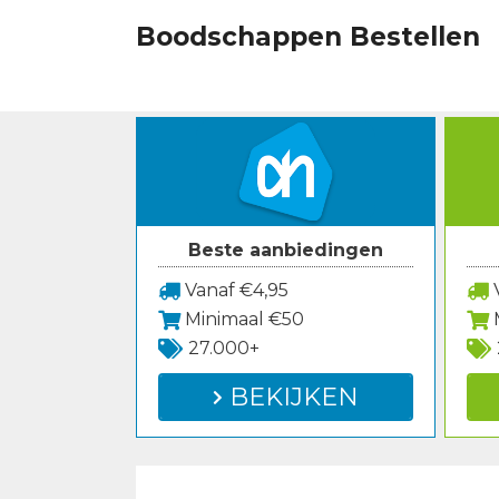
Spring
Boodschappen Bestellen
naar
inhoud
Beste aanbiedingen
Vanaf €4,95
V
Minimaal €50
27.000+
BEKIJKEN