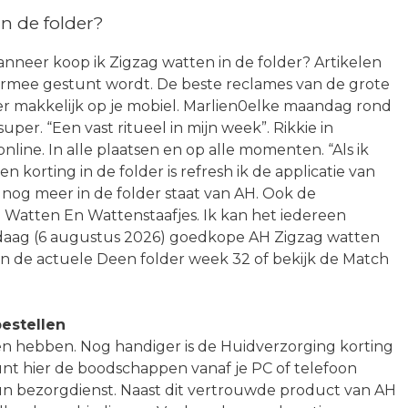
n de folder?
nneer koop ik Zigzag watten in de folder? Artikelen
armee gestunt wordt. De beste reclames van de grote
ker makkelijk op je mobiel. Marlien0elke maandag rond
per. “Een vast ritueel in mijn week”. Rikkie in
line. In alle plaatsen en op alle momenten. “Als ik
korting in de folder is refresh ik de applicatie van
r nog meer in de folder staat van AH. Ook de
e Watten En Wattenstaafjes. Ik kan het iedereen
andaag (6 augustus 2026) goedkope AH Zigzag watten
n de actuele Deen folder week 32 of bekijk de Match
estellen
en hebben. Nog handiger is de Huidverzorging korting
 kunt hier de boodschappen vanaf je PC of telefoon
n bezorgdienst. Naast dit vertrouwde product van AH