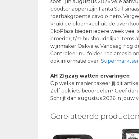
spot jij in augustus 2026 vele aan
boodschappen zijn Fanta Still sinaa
roerbakgroente cavolo nero. Vergeet
kruidige bloemkool uit de oven koop
EkoPlaza bieden iedere week veel ac
broeder, t/m huishoudelijke items al
wijnmaker Oakvale. Vandaag nog de
Controleer nu folder-reclames bin
ook informatie over:
Supermarktser
AH Zigzag watten ervaringen
:
Op welke manier taxeer jij dit artik
Zelf ook iets beoordelen? Geef dan 
Schrijf dan augustus 2026 in jouw v
Gerelateerde producte