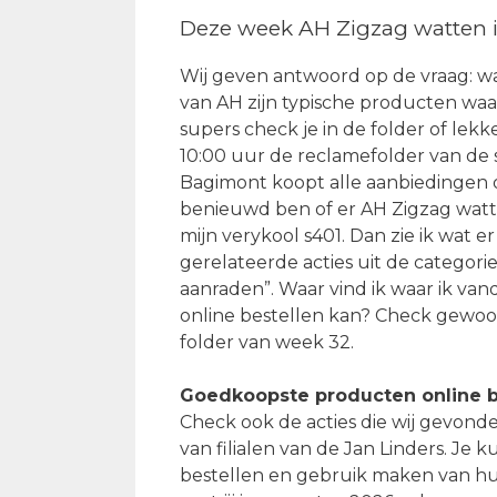
Deze week AH Zigzag watten i
Wij geven antwoord op de vraag: wa
van AH zijn typische producten wa
supers check je in de folder of lek
10:00 uur de reclamefolder van de su
Bagimont koopt alle aanbiedingen on
benieuwd ben of er AH Zigzag watten 
mijn verykool s401. Dan zie ik wat e
gerelateerde acties uit de categori
aanraden”. Waar vind ik waar ik v
online bestellen kan? Check gewoo
folder van week 32.
Goedkoopste producten online b
Check ook de acties die wij gevond
van filialen van de Jan Linders. Je
bestellen en gebruik maken van hu