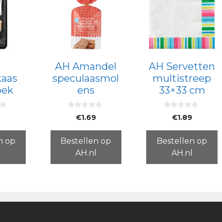
AH Amandel
AH Servetten
kaas
speculaasmol
multistreep
pek
ens
33×33 cm
0
0
9
€
1.69
€
1.89
v
v
a
a
n
n
5
5
n op
Bestellen op
Bestellen op
l
AH.nl
AH.nl