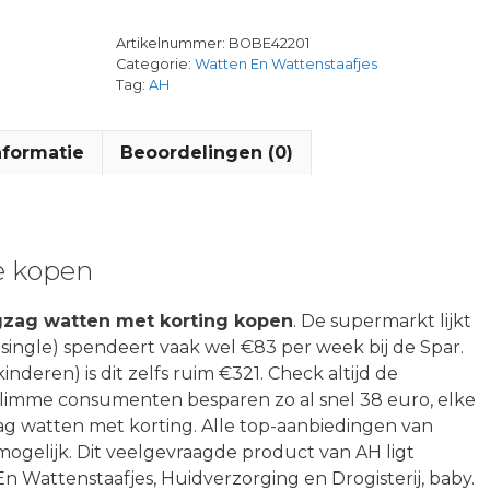
Artikelnummer:
BOBE42201
Categorie:
Watten En Wattenstaafjes
Tag:
AH
nformatie
Beoordelingen (0)
e kopen
gzag watten met korting kopen
. De supermarkt lijkt
single) spendeert vaak wel €83 per week bij de Spar.
nderen) is dit zelfs ruim €321. Check altijd de
limme consumenten besparen zo al snel 38 euro, elke
g watten met korting. Alle top-aanbiedingen van
mogelijk. Dit veelgevraagde product van AH ligt
n Wattenstaafjes, Huidverzorging en Drogisterij, baby.