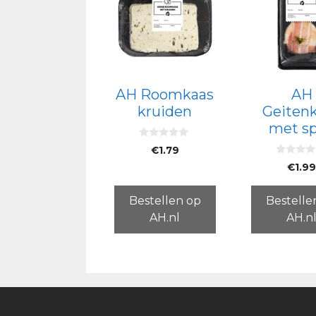
AH Roomkaas
AH
kruiden
Geiten
met s
0
€
1.79
v
0
a
€
1.9
v
n
a
5
n
5
Bestellen op
Bestelle
AH.nl
AH.n