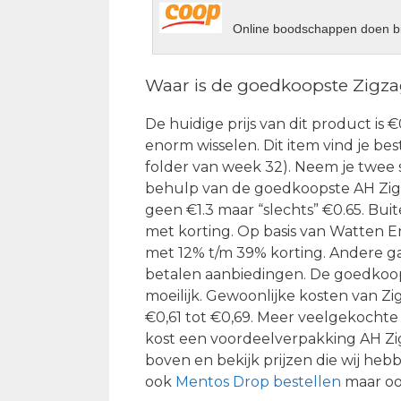
Online boodschappen doen bi
Waar is de goedkoopste Zigz
De huidige prijs van dit product is €
enorm wisselen. Dit item vind je bes
folder van week 32). Neem je twee s
behulp van de goedkoopste AH Zigza
geen €1.3 maar “slechts” €0.65. Bu
met korting. Op basis van Watten E
met 12% t/m 39% korting. Andere gan
betalen aanbiedingen. De goedkoop
moeilijk. Gewoonlijke kosten van 
€0,61 tot €0,69. Meer veelgekocht
kost een voordeelverpakking AH Zigz
boven en bekijk prijzen die wij he
ook
Mentos Drop bestellen
maar o