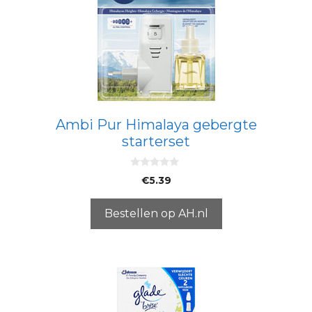
Ambi Pur Himalaya gebergte
starterset
0
€
5.39
v
a
n
5
Bestellen op AH.nl