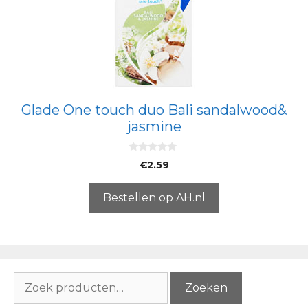
Glade One touch duo Bali sandalwood&
jasmine
0
€
2.59
v
a
n
5
Bestellen op AH.nl
Zoeken
Zoeken
naar: