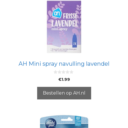
AH Mini spray navulling lavendel
0
€
1.99
v
a
n
5
Bestellen op AH.nl