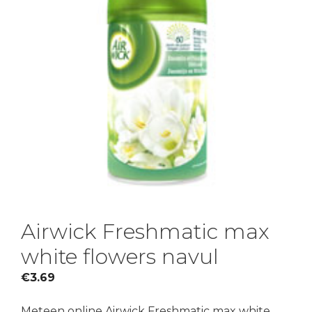
Airwick Freshmatic max
white flowers navul
€
3.69
Meteen online Airwick Freshmatic max white