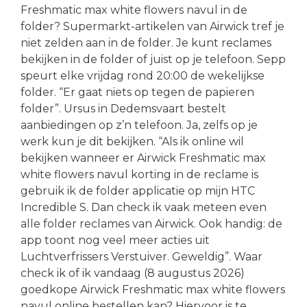
Freshmatic max white flowers navul in de
folder? Supermarkt-artikelen van Airwick tref je
niet zelden aan in de folder. Je kunt reclames
bekijken in de folder of juist op je telefoon. Sepp
speurt elke vrijdag rond 20:00 de wekelijkse
folder. “Er gaat niets op tegen de papieren
folder”. Ursus in Dedemsvaart bestelt
aanbiedingen op z’n telefoon. Ja, zelfs op je
werk kun je dit bekijken. “Als ik online wil
bekijken wanneer er Airwick Freshmatic max
white flowers navul korting in de reclame is
gebruik ik de folder applicatie op mijn HTC
Incredible S. Dan check ik vaak meteen even
alle folder reclames van Airwick. Ook handig: de
app toont nog veel meer acties uit
Luchtverfrissers Verstuiver. Geweldig”. Waar
check ik of ik vandaag (8 augustus 2026)
goedkope Airwick Freshmatic max white flowers
navul online bestellen kan? Hiervoor is te