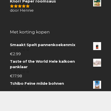
Knorr Peper roomsaus
door Hennie
5
van 5
Met korting kopen
Smaakt Spelt pannenkoekenmix
€
2.99
0
van
Taste of the World Hele kalkoen
5
panklaar
€
17.98
0
van
Tchibo Feine milde bohnen
5
€
3.59
0
van
5
Zoeken