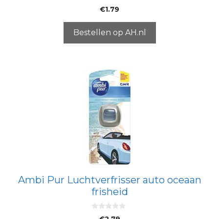
0
€
1.79
v
a
n
5
Bestellen op AH.nl
Ambi Pur Luchtverfrisser auto oceaan
frisheid
0
€
2.79