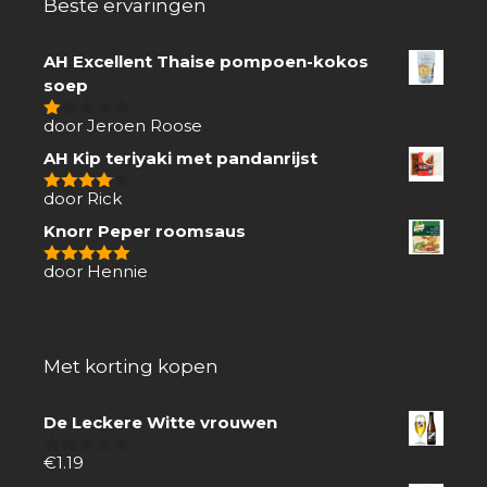
Beste ervaringen
AH Excellent Thaise pompoen-kokos
soep
door Jeroen Roose
1
van
AH Kip teriyaki met pandanrijst
5
door Rick
4
van 5
Knorr Peper roomsaus
door Hennie
5
van 5
Met korting kopen
De Leckere Witte vrouwen
€
1.19
0
van