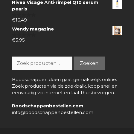
Nivea Visage Anti-rimpel Q10 serum
5
pearls
€
16.49
0
van
Wendy magazine
5
€
5.95
0
van
5
Zoeken
Zoeken
naar:
Boodschappen doen gaat gemakkelijk online.
Zoek producten via de zoekbalk, koop snel en
eenvoudig via internet en laat thuisbezorgen.
Boodschappenbestellen.com
info@boodschappenbestellen.com