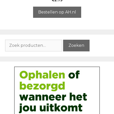
v
a
n
5
Bestellen op AH.nl
Zoeken
Zoeken
naar: