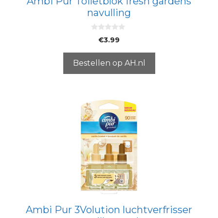
Ambi Pur Toiletblok fresh gardens
navulling
0
€
3.99
v
a
n
5
Bestellen op AH.nl
Ambi Pur 3Volution luchtverfrisser