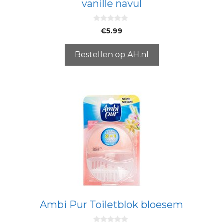
vanille navul
0
€
5.99
v
a
n
5
Bestellen op AH.nl
Ambi Pur Toiletblok bloesem