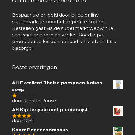
Online boodschappen doen
Bespaar tijd en geld door bij de online
supermarkt je boodschappen te kopen.
Bestellen gaat via de supermarkt webwinkel
veel sneller dan in de winkel. Goedkope
producten, alles op voorraad en snel aan huis
bezorgd!
Beste ervaringen
AH Excellent Thaise pompoen-kokos
soep
door Jeroen Roose
1
van
AH Kip teriyaki met pandanrijst
5
door Rick
4
van 5
Knorr Peper roomsaus