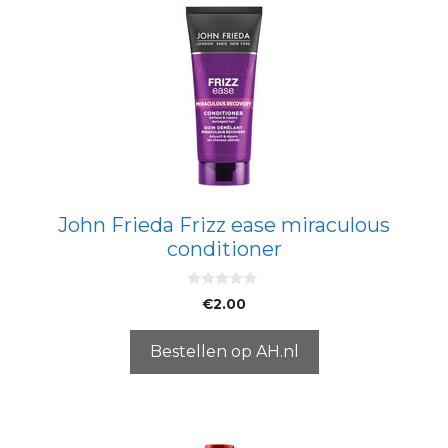
John Frieda Frizz ease miraculous
conditioner
0
€
2.00
v
a
n
5
Bestellen op AH.nl