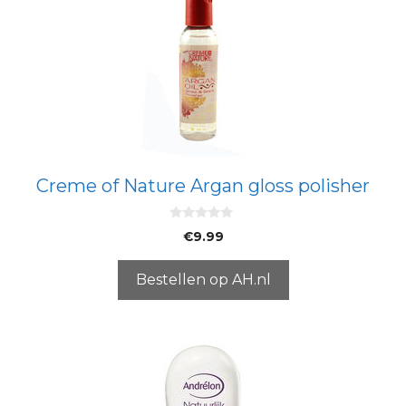
Creme of Nature Argan gloss polisher
0
€
9.99
v
a
n
5
Bestellen op AH.nl