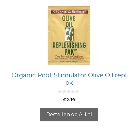
Organic Root Stimulator Olive Oil repl
pk
0
€
2.19
v
a
n
5
Bestellen op AH.nl