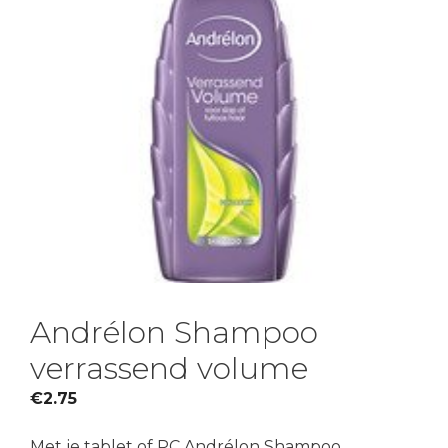
Andrélon Shampoo
verrassend volume
€
2.75
Met je tablet of PC Andrélon Shampoo