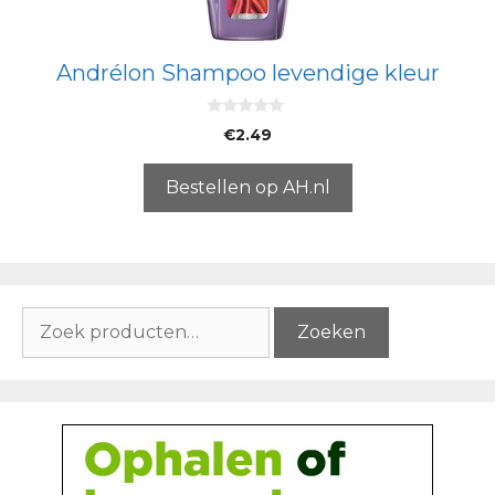
Andrélon Shampoo levendige kleur
0
€
2.49
v
a
n
5
Bestellen op AH.nl
Zoeken
Zoeken
naar: