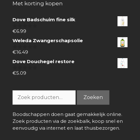
Met korting kopen
Dove Badschuim fine silk
€
6.99
0
van
Weleda Zwangerschapsolie
5
€
16.49
0
van
Dove Douchegel restore
5
€
5.09
0
van
5
Zoeken
Zoeken
naar:
Boodschappen doen gaat gemakkelijk online.
Zoek producten via de zoekbalk, koop snel en
eenvoudig via internet en laat thuisbezorgen.