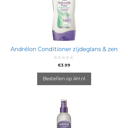
Andrélon Conditioner zijdeglans & zen
0
€
3.99
v
a
n
5
Bestellen op AH.nl