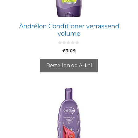
Andrélon Conditioner verrassend
volume
0
€
3.09
v
a
n
5
Bestellen op AH.nl