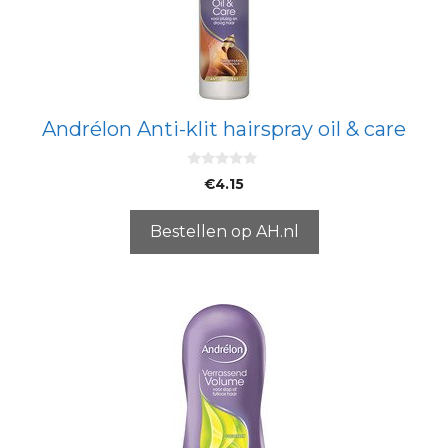
Andrélon Anti-klit hairspray oil & care
0
€
4.15
v
a
n
5
Bestellen op AH.nl