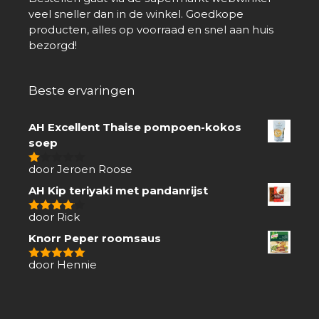
veel sneller dan in de winkel. Goedkope
producten, alles op voorraad en snel aan huis
bezorgd!
Beste ervaringen
AH Excellent Thaise pompoen-kokos
soep
door Jeroen Roose
1
van
AH Kip teriyaki met pandanrijst
5
door Rick
4
van 5
Knorr Peper roomsaus
door Hennie
5
van 5