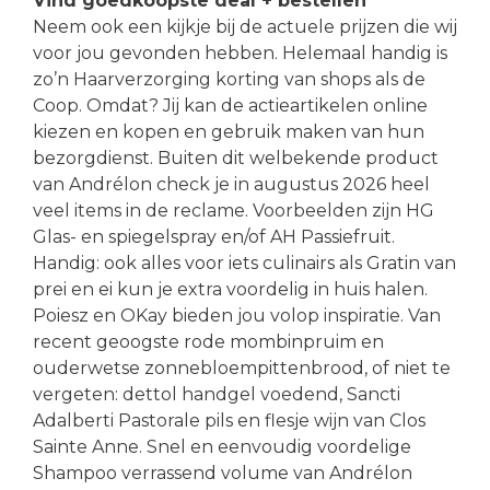
Vind goedkoopste deal + bestellen
Neem ook een kijkje bij de actuele prijzen die wij
voor jou gevonden hebben. Helemaal handig is
zo’n Haarverzorging korting van shops als de
Coop. Omdat? Jij kan de actieartikelen online
kiezen en kopen en gebruik maken van hun
bezorgdienst. Buiten dit welbekende product
van Andrélon check je in augustus 2026 heel
veel items in de reclame. Voorbeelden zijn HG
Glas- en spiegelspray en/of AH Passiefruit.
Handig: ook alles voor iets culinairs als Gratin van
prei en ei kun je extra voordelig in huis halen.
Poiesz en OKay bieden jou volop inspiratie. Van
recent geoogste rode mombinpruim en
ouderwetse zonnebloempittenbrood, of niet te
vergeten: dettol handgel voedend, Sancti
Adalberti Pastorale pils en flesje wijn van Clos
Sainte Anne. Snel en eenvoudig voordelige
Shampoo verrassend volume van Andrélon