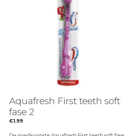
Aquafresh First teeth soft
fase 2
€
1.99
De goedkoopste Aquafresh First teeth soft fase