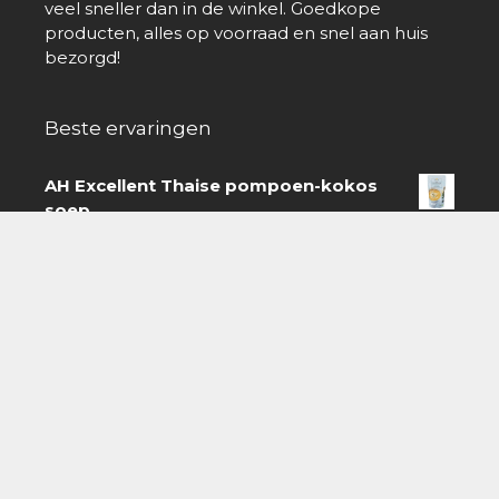
veel sneller dan in de winkel. Goedkope
producten, alles op voorraad en snel aan huis
bezorgd!
Beste ervaringen
AH Excellent Thaise pompoen-kokos
soep
door Jeroen Roose
1
van
AH Kip teriyaki met pandanrijst
5
door Rick
4
van 5
Knorr Peper roomsaus
door Hennie
5
van 5
Met korting kopen