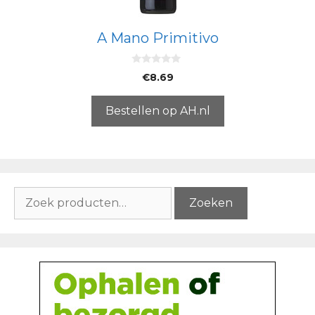
A Mano Primitivo
0
€
8.69
v
a
n
5
Bestellen op AH.nl
Zoeken
Zoeken
naar: