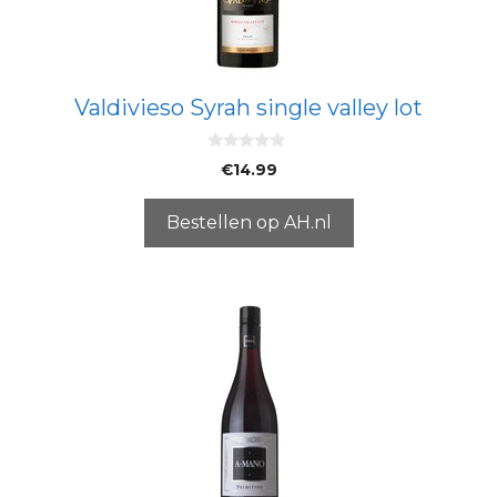
Valdivieso Syrah single valley lot
0
€
14.99
v
a
n
5
Bestellen op AH.nl