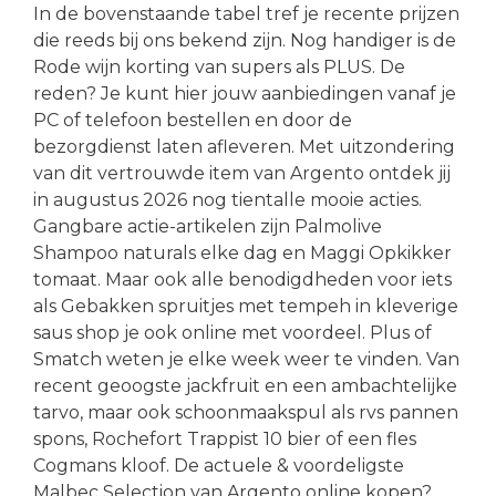
In de bovenstaande tabel tref je recente prijzen
die reeds bij ons bekend zijn. Nog handiger is de
Rode wijn korting van supers als PLUS. De
reden? Je kunt hier jouw aanbiedingen vanaf je
PC of telefoon bestellen en door de
bezorgdienst laten afleveren. Met uitzondering
van dit vertrouwde item van Argento ontdek jij
in augustus 2026 nog tientalle mooie acties.
Gangbare actie-artikelen zijn Palmolive
Shampoo naturals elke dag en Maggi Opkikker
tomaat. Maar ook alle benodigdheden voor iets
als Gebakken spruitjes met tempeh in kleverige
saus shop je ook online met voordeel. Plus of
Smatch weten je elke week weer te vinden. Van
recent geoogste jackfruit en een ambachtelijke
tarvo, maar ook schoonmaakspul als rvs pannen
spons, Rochefort Trappist 10 bier of een fles
Cogmans kloof. De actuele & voordeligste
Malbec Selection van Argento online kopen?