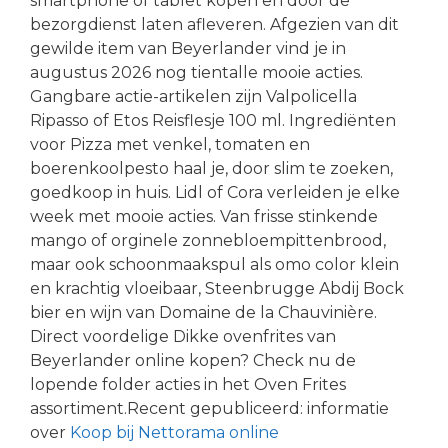
smartphone of tablet kopen en door de
bezorgdienst laten afleveren. Afgezien van dit
gewilde item van Beyerlander vind je in
augustus 2026 nog tientalle mooie acties.
Gangbare actie-artikelen zijn Valpolicella
Ripasso of Etos Reisflesje 100 ml. Ingrediënten
voor Pizza met venkel, tomaten en
boerenkoolpesto haal je, door slim te zoeken,
goedkoop in huis. Lidl of Cora verleiden je elke
week met mooie acties. Van frisse stinkende
mango of orginele zonnebloempittenbrood,
maar ook schoonmaakspul als omo color klein
en krachtig vloeibaar, Steenbrugge Abdij Bock
bier en wijn van Domaine de la Chauvinière.
Direct voordelige Dikke ovenfrites van
Beyerlander online kopen? Check nu de
lopende folder acties in het Oven Frites
assortiment.Recent gepubliceerd: informatie
over
Koop bij Nettorama online