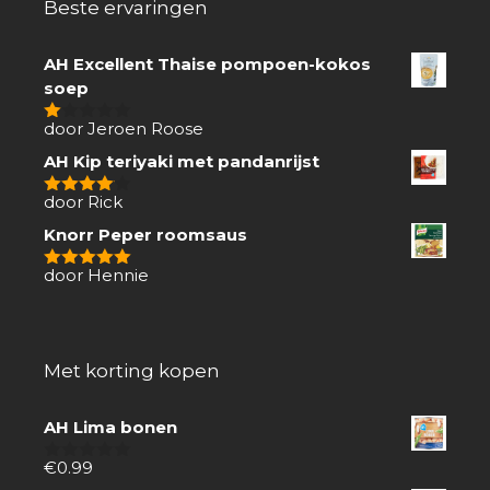
Beste ervaringen
AH Excellent Thaise pompoen-kokos
soep
door Jeroen Roose
1
van
AH Kip teriyaki met pandanrijst
5
door Rick
4
van 5
Knorr Peper roomsaus
door Hennie
5
van 5
Met korting kopen
AH Lima bonen
€
0.99
0
van