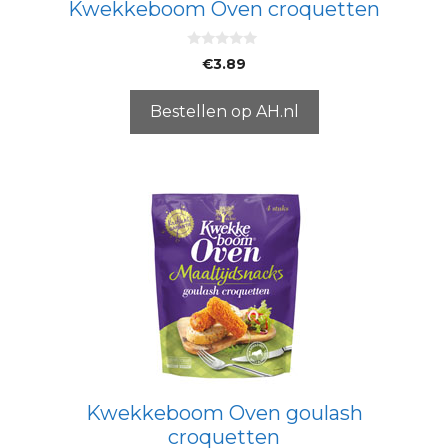
Kwekkeboom Oven croquetten
0
€
3.89
v
a
n
5
Bestellen op AH.nl
Kwekkeboom Oven goulash
croquetten