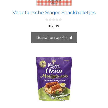
Vegetarische Slager Snackballetjes
0
€
2.99
v
a
n
5
Bestellen op AH.nl