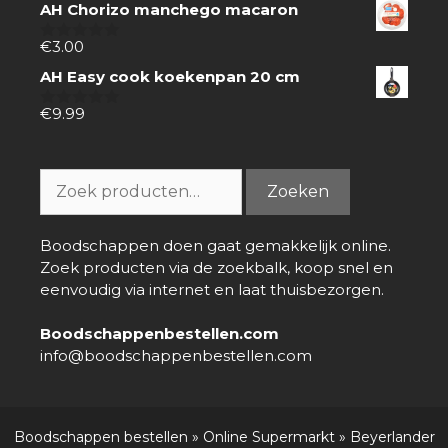
AH Chorizo manchego macaron
5
€
3.00
0
van
AH Easy cook koekenpan 20 cm
5
€
9.99
0
van
5
Zoeken
Zoeken
naar:
Boodschappen doen gaat gemakkelijk online.
Zoek producten via de zoekbalk, koop snel en
eenvoudig via internet en laat thuisbezorgen.
Boodschappenbestellen.com
info@boodschappenbestellen.com
Boodschappen bestellen
»
Online Supermarkt
»
Beyerlander