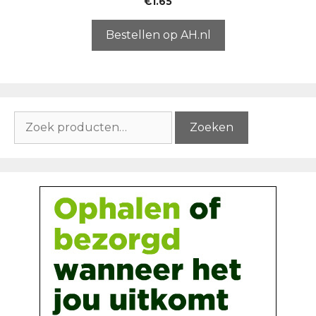
€
1.65
v
a
n
5
Bestellen op AH.nl
Zoeken
Zoeken
naar: