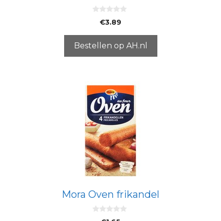
0
€
3.89
v
a
n
5
Bestellen op AH.nl
Mora Oven frikandel
0