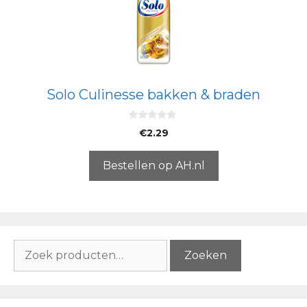
Solo Culinesse bakken & braden
0
€
2.29
v
a
n
5
Bestellen op AH.nl
Zoeken
Zoeken
naar: