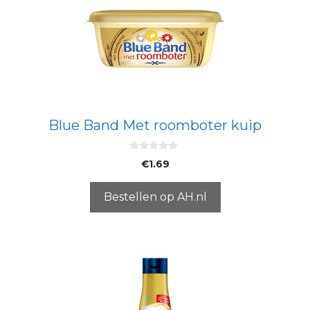
Blue Band Met roomboter kuip
0
€
1.69
v
a
n
5
Bestellen op AH.nl