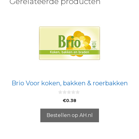
Gerelateerde producten
Brio Voor koken, bakken & roerbakken
0
€
0.38
v
a
n
5
Bestellen op AH.nl