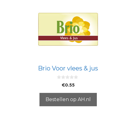
Brio Voor vlees & jus
0
€
0.55
v
a
n
5
Bestellen op AH.nl