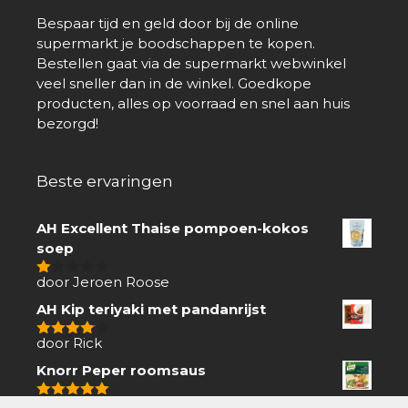
Bespaar tijd en geld door bij de online
supermarkt je boodschappen te kopen.
Bestellen gaat via de supermarkt webwinkel
veel sneller dan in de winkel. Goedkope
producten, alles op voorraad en snel aan huis
bezorgd!
Beste ervaringen
AH Excellent Thaise pompoen-kokos
soep
door Jeroen Roose
1
van
AH Kip teriyaki met pandanrijst
5
door Rick
4
van 5
Knorr Peper roomsaus
door Hennie
5
van 5