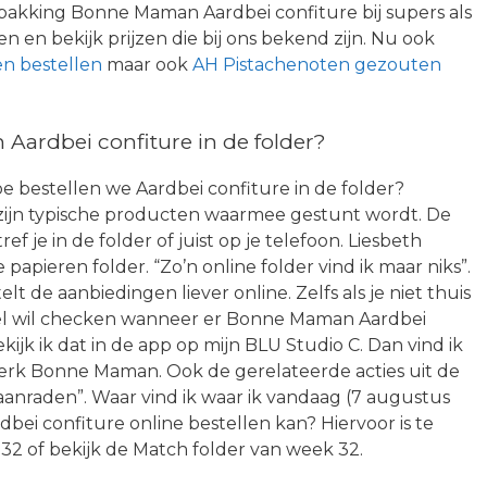
pakking Bonne Maman Aardbei confiture bij supers als
n en bekijk prijzen die bij ons bekend zijn. Nu ook
en bestellen
maar ook
AH Pistachenoten gezouten
ardbei confiture in de folder?
e bestellen we Aardbei confiture in de folder?
jn typische producten waarmee gestunt wordt. De
ef je in de folder of juist op je telefoon. Liesbeth
papieren folder. “Zo’n online folder vind ik maar niks”.
 de aanbiedingen liever online. Zelfs als je niet thuis
snel wil checken wanneer er Bonne Maman Aardbei
ekijk ik dat in de app op mijn BLU Studio C. Dan vind ik
merk Bonne Maman. Ook de gerelateerde acties uit de
aanraden”. Waar vind ik waar ik vandaag (7 augustus
i confiture online bestellen kan? Hiervoor is te
32 of bekijk de Match folder van week 32.