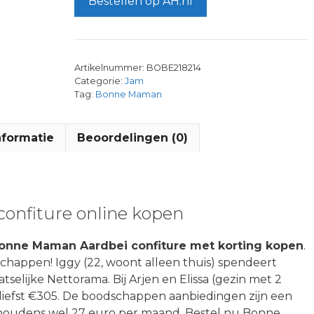
Bestellen op AH.nl
Artikelnummer:
BOBE218214
Categorie:
Jam
Tag:
Bonne Maman
nformatie
Beoordelingen (0)
onfiture online kopen
onne Maman Aardbei confiture met korting kopen
.
schappen! Iggy (22, woont alleen thuis) spendeert
selijke Nettorama. Bij Arjen en Elissa (gezin met 2
 liefst €305. De boodschappen aanbiedingen zijn een
shoudens wel 27 euro per maand. Bestel nu Bonne