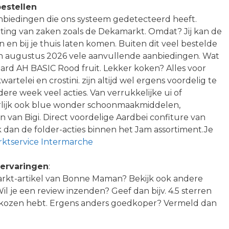
estellen
anbiedingen die ons systeem gedetecteerd heeft.
rting van zaken zoals de Dekamarkt. Omdat? Jij kan de
n en bij je thuis laten komen. Buiten dit veel bestelde
n augustus 2026 vele aanvullende aanbiedingen. Wat
ard AH BASIC Rood fruit. Lekker koken? Alles voor
rtelei en crostini. zijn altijd wel ergens voordelig te
ere week veel acties. Van verrukkelijke ui of
rlijk ook blue wonder schoonmaakmiddelen,
jn van Bigi. Direct voordelige Aardbei confiture van
dan de folder-acties binnen het Jam assortiment.Je
ktservice Intermarche
ervaringen
:
markt-artikel van Bonne Maman? Bekijk ook andere
l je een review inzenden? Geef dan bijv. 4.5 sterren
ekozen hebt. Ergens anders goedkoper? Vermeld dan