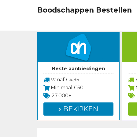
Spring
Boodschappen Bestellen
naar
inhoud
Beste aanbiedingen
Vanaf €4,95
V
Minimaal €50
27.000+
BEKIJKEN