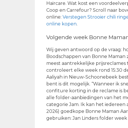
Haircare. Wat kost een voordeelver
Coop en Carrefour? Scroll naar bove
online:
Verstegen Strooier chili ring
online kopen
.
Volgende week Bonne Maman A
Wij geven antwoord op de vraag: ho
Boodschappen van Bonne Maman zi
meest aantrekkelijke prijsreclames tr
controleert elke week rond 15:30 de 
Aaliyah in Nieuw-Schoonebeek bestelt
bent is dit mogelijk. “Wanneer ik 
confiture korting in de reclame is b
alle folder-aanbiedingen van het 
categorie Jam. Ik kan het iedereen 
2026) goedkope Bonne Maman Aardbe
gebruiken: Jan Linders folder week 