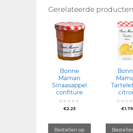
Gerelateerde producte
Bonne
Bonn
Maman
Mam
Sinaasappel
Tartele
confiture
citro
0
0
€
2.25
€
1.79
v
v
a
a
n
n
5
5
Bestellen op
Bestelle