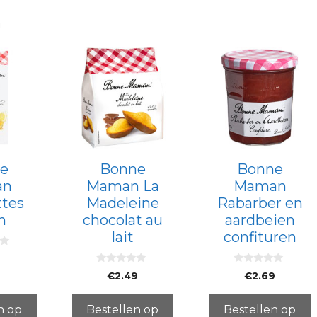
n
e
Bonne
Bonne
an
Maman La
Maman
ttes
Madeleine
Rabarber en
n
chocolat au
aardbeien
lait
confituren
0
0
€
2.49
€
2.69
v
v
a
a
n
n
5
5
n op
Bestellen op
Bestellen op