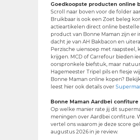
Goedkoopste producten online b
Scroll naar boven voor de folder a
Bruikbaar is ook een Zoet beleg ko
actieartikelen direct online bestelle
product van Bonne Maman zijn er i
dacht je van AH Bakbacon en uitera
Perzische uiensoep met raapsteel, kwa
krijgen. MCD of Carrefour bieden ied
oorspronkele biefstuk, maar natuu
Hagemeester Tripel pils en flesje wi
Bonne Maman online kopen? Bekijk 
leest hier ook details over
Supermar
Bonne Maman Aardbei confiture 
Op welke manier rate jij dit super
meningen over Aardbei confiture. Wi
vertel ons waarom je deze score g
augustus 2026 in je review.