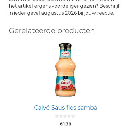
het artikel ergens voordeliger gezien? Beschrijf
in ieder geval augustus 2026 bij jouw reactie.
Gerelateerde producten
Calvé Saus fles samba
0
€
1.38
v
a