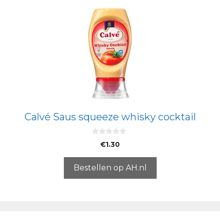
Calvé Saus squeeze whisky cocktail
0
€
1.30
v
a
n
5
Bestellen op AH.nl