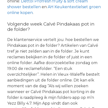
online:
Dettol Profresh fruity & soft cream
shower bestellen
en
AH Keukentextielset groen
online kopen
.
Volgende week Calvé Pindakaas pot in
de folder?
De klantenservice vertelt jou: hoe bestellen we
Pindakaas pot in de folder? Artikelen van Calvé
tref je niet zelden aan in de folder. Je kunt
reclames bekijken in de folder of juist in een
online folder. Aafke doorzoektelke zondag om
19:00 de reclamefolder. “Een stuk
overzichtelijker”. Helen in Vieux-Waleffe bestelt
aanbiedingen uit de folder online. Dit kan elk
moment van de dag “Als wij willen zoeken
wanneer er Calvé Pindakaas pot korting in de
folder is raadpleeg ik mijn folders-app op m’n
Yezz Billy 4.7. Mijn App vindt dan ook