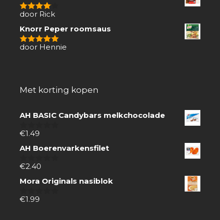
door Rick
4
van 5
Knorr Peper roomsaus
door Hennie
5
van 5
Met korting kopen
AH BASIC Candybars melkchocolade
€
1.49
0
van
AH Boerenvarkensfilet
5
€
2.40
0
van
Mora Originals nasiblok
5
€
1.99
0
van
5