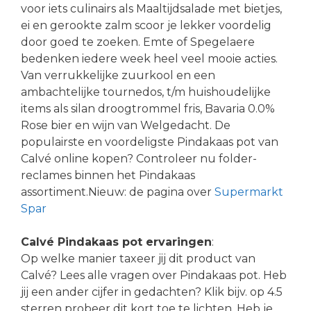
voor iets culinairs als Maaltijdsalade met bietjes,
ei en gerookte zalm scoor je lekker voordelig
door goed te zoeken. Emte of Spegelaere
bedenken iedere week heel veel mooie acties.
Van verrukkelijke zuurkool en een
ambachtelijke tournedos, t/m huishoudelijke
items als silan droogtrommel fris, Bavaria 0.0%
Rose bier en wijn van Welgedacht. De
populairste en voordeligste Pindakaas pot van
Calvé online kopen? Controleer nu folder-
reclames binnen het Pindakaas
assortiment.Nieuw: de pagina over
Supermarkt
Spar
Calvé Pindakaas pot ervaringen
:
Op welke manier taxeer jij dit product van
Calvé? Lees alle vragen over Pindakaas pot. Heb
jij een ander cijfer in gedachten? Klik bijv. op 4.5
sterren probeer dit kort toe te lichten. Heb je