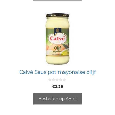
Calvé Saus pot mayonaise olijf
0
€
2.28
v
a
n
5
Bestellen op AH.nl