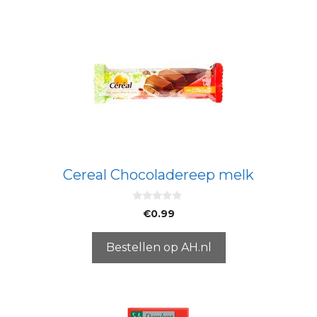
Cereal Chocoladereep melk
0
€
0.99
v
a
n
5
Bestellen op AH.nl