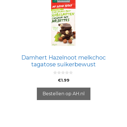
Damhert Hazelnoot melkchoc
tagatose suikerbewust
0
€
1.99
v
a
n
5
Bestellen op AH.nl