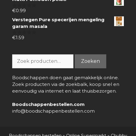
5
€
0.99
0
van
Verstegen Pure specerijen mengeling
5
garam masala
€
1.59
0
van
5
Zoeken
Zoeken
naar:
Boodschappen doen gaat gemakkelijk online.
Zoek producten via de zoekbalk, koop snel en
eenvoudig via internet en laat thuisbezorgen.
Boodschappenbestellen.com
info@boodschappenbestellen.com
Boodschappen bestellen
»
Online Supermarkt
»
Chubby