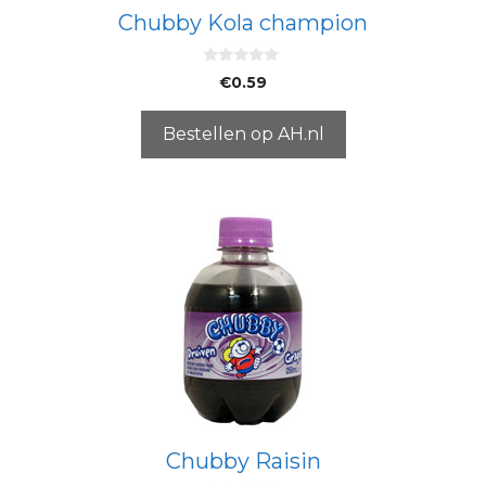
Chubby Kola champion
0
€
0.59
v
a
n
5
Bestellen op AH.nl
Chubby Raisin