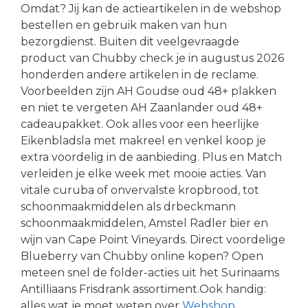
Omdat? Jij kan de actieartikelen in de webshop
bestellen en gebruik maken van hun
bezorgdienst. Buiten dit veelgevraagde
product van Chubby check je in augustus 2026
honderden andere artikelen in de reclame.
Voorbeelden zijn AH Goudse oud 48+ plakken
en niet te vergeten AH Zaanlander oud 48+
cadeaupakket. Ook alles voor een heerlijke
Eikenbladsla met makreel en venkel koop je
extra voordelig in de aanbieding. Plus en Match
verleiden je elke week met mooie acties. Van
vitale curuba of onvervalste kropbrood, tot
schoonmaakmiddelen als drbeckmann
schoonmaakmiddelen, Amstel Radler bier en
wijn van Cape Point Vineyards. Direct voordelige
Blueberry van Chubby online kopen? Open
meteen snel de folder-acties uit het Surinaams
Antilliaans Frisdrank assortiment.Ook handig:
alles wat je moet weten over
Webshop