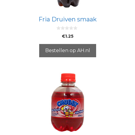
Fria Druiven smaak
0
€
1.25
v
a
n
5
Bestellen op AH.nl