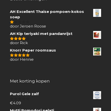
AH Excellent Thaise pompoen-kokos
soep
door Jeroen Roose
1
van
AH Kip teriyaki met pandanrijst
5
door Rick
4
van 5
Knorr Peper roomsaus
door Hennie
5
van 5
Met korting kopen
Purol Gele zalf
€
4.09
0
van
Mutti Pomodori pelati