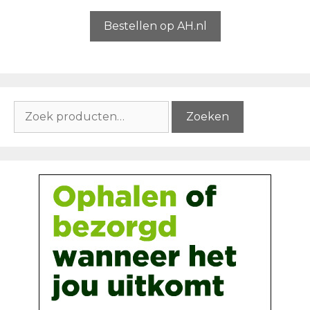
a
n
5
Bestellen op AH.nl
Zoeken
Zoeken
naar: