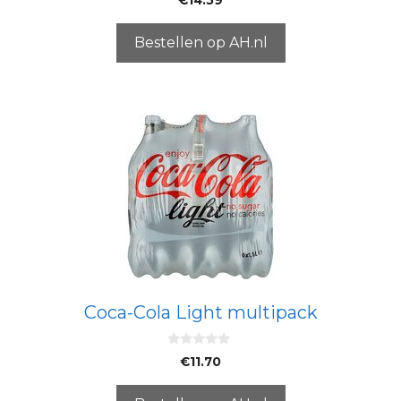
v
a
n
5
Bestellen op AH.nl
Coca-Cola Light multipack
0
€
11.70
v
a
n