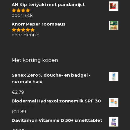
van
AH Kip teriyaki met pandanrijst
5
door Rick
4
van 5
Knorr Peper roomsaus
door Hennie
5
van 5
Met korting kopen
Sanex Zero% douche- en badgel -
normale huid
€
2.79
0
van
Biodermal Hydraxol zonnemilk SPF 30
5
€
21.89
0
van
Davitamon Vitamine D 50+ smelttablet
5