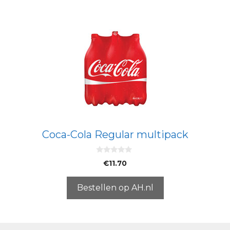
Coca-Cola Regular multipack
0
€
11.70
v
a
n
5
Bestellen op AH.nl