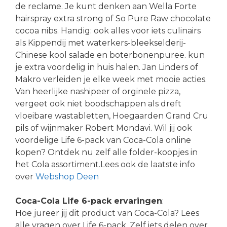
de reclame. Je kunt denken aan Wella Forte
hairspray extra strong of So Pure Raw chocolate
cocoa nibs. Handig: ook alles voor iets culinairs
als Kippendij met waterkers-bleekselderij-
Chinese kool salade en boterbonenpuree. kun
je extra voordelig in huis halen. Jan Linders of
Makro verleiden je elke week met mooie acties.
Van heerlijke nashipeer of orginele pizza,
vergeet ook niet boodschappen als dreft
vloeibare wastabletten, Hoegaarden Grand Cru
pils of wijnmaker Robert Mondavi. Wil jij ook
voordelige Life 6-pack van Coca-Cola online
kopen? Ontdek nu zelf alle folder-koopjes in
het Cola assortiment.Lees ook de laatste info
over
Webshop Deen
Coca-Cola Life 6-pack ervaringen
:
Hoe jureer jij dit product van Coca-Cola? Lees
alle vragen over Life 6-pack. Zelf iets delen over