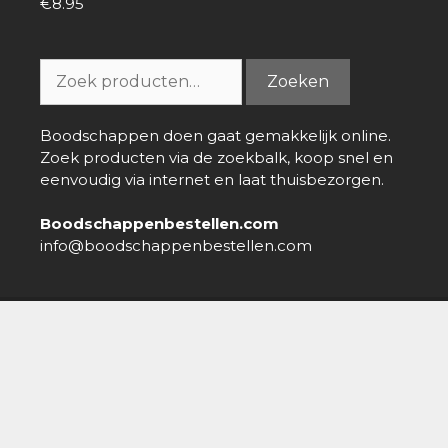
€
8.95
0
van
5
Zoeken
Zoeken
naar:
Boodschappen doen gaat gemakkelijk online.
Zoek producten via de zoekbalk, koop snel en
eenvoudig via internet en laat thuisbezorgen.
Boodschappenbestellen.com
info@boodschappenbestellen.com
Boodschappen bestellen
»
Online Supermarkt
»
Coca-Cola
Life 6-pack
Over ons
-
Nieuws
-
Contact
-
Disclaimer
-
Privacy policy