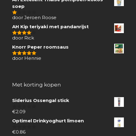
soep
door Jeroen Roose
1
van
AH Kip teriyaki met pandanrijst
5
door Rick
4
van 5
Knorr Peper roomsaus
door Hennie
5
van 5
Met korting kopen
Siderius Ossengal stick
€
2.09
0
van
Optimel Drinkyoghurt limoen
5
€
0.86
0