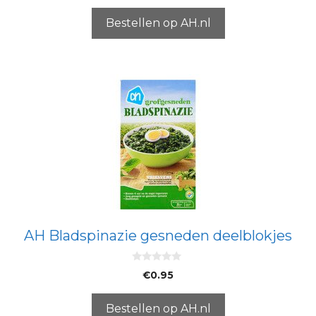
a
n
5
Bestellen op AH.nl
AH Bladspinazie gesneden deelblokjes
0
€
0.95
v
a
n
5
Bestellen op AH.nl