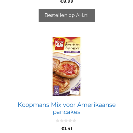
€
8.99
v
a
n
5
Bestellen op AH.nl
Koopmans Mix voor Amerikaanse
pancakes
0
€
1.41
v