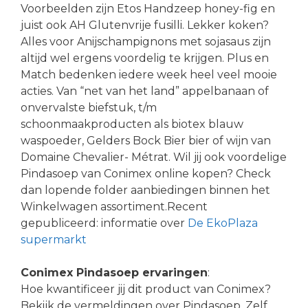
Voorbeelden zijn Etos Handzeep honey-fig en
juist ook AH Glutenvrije fusilli. Lekker koken?
Alles voor Anijschampignons met sojasaus zijn
altijd wel ergens voordelig te krijgen. Plus en
Match bedenken iedere week heel veel mooie
acties. Van “net van het land” appelbanaan of
onvervalste biefstuk, t/m
schoonmaakproducten als biotex blauw
waspoeder, Gelders Bock Bier bier of wijn van
Domaine Chevalier- Métrat. Wil jij ook voordelige
Pindasoep van Conimex online kopen? Check
dan lopende folder aanbiedingen binnen het
Winkelwagen assortiment.Recent
gepubliceerd: informatie over
De EkoPlaza
supermarkt
Conimex Pindasoep ervaringen
:
Hoe kwantificeer jij dit product van Conimex?
Bekijk de vermeldingen over Pindasoep. Zelf