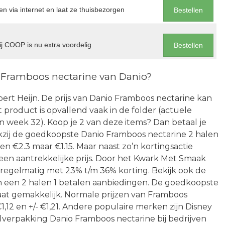
en via internet en laat ze thuisbezorgen
Bestellen
j COOP is nu extra voordelig
Bestellen
 Framboos nectarine van Danio?
Albert Heijn. De prijs van Danio Framboos nectarine kan
 product is opvallend vaak in de folder (actuele
an week 32). Koop je 2 van deze items? Dan betaal je
kzij de goedkoopste Danio Framboos nectarine 2 halen
en €2.3 maar €1.15. Maar naast zo’n kortingsactie
 een aantrekkelijke prijs. Door het Kwark Met Smaak
t regelmatig met 23% t/m 36% korting. Bekijk ook de
en een 2 halen 1 betalen aanbiedingen. De goedkoopste
aat gemakkelijk. Normale prijzen van Framboos
1,12 en +/- €1,21. Andere populaire merken zijn Disney
elverpakking Danio Framboos nectarine bij bedrijven