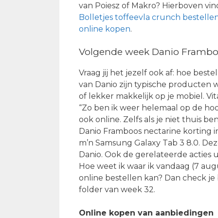
van Poiesz of Makro? Hierboven vind 
Bolletjes toffeevla crunch bestelle
online kopen
.
Volgende week Danio Framboos
Vraag jij het jezelf ook af: hoe bes
van Danio zijn typische producten 
of lekker makkelijk op je mobiel. Vi
“Zo ben ik weer helemaal op de hoo
ook online. Zelfs als je niet thuis be
Danio Framboos nectarine korting i
m’n Samsung Galaxy Tab 3 8.0. Dez
Danio. Ook de gerelateerde acties 
Hoe weet ik waar ik vandaag (7 au
online bestellen kan? Dan check je
folder van week 32.
Online kopen van aanbiedingen