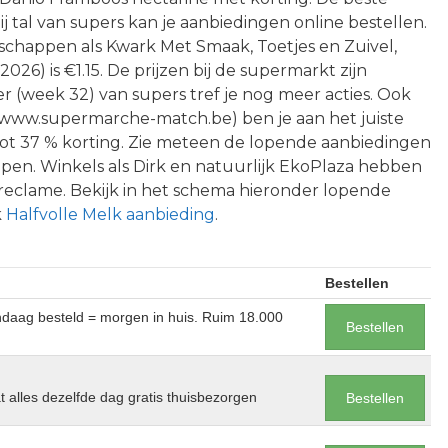
 tal van supers kan je aanbiedingen online bestellen.
n schappen als Kwark Met Smaak, Toetjes en Zuivel,
2026) is €1.15. De prijzen bij de supermarkt zijn
der (week 32) van supers tref je nog meer acties. Ook
 via www.supermarche-match.be) ben je aan het juiste
 tot 37 % korting. Zie meteen de lopende aanbiedingen
pen. Winkels als Dirk en natuurlijk EkoPlaza hebben
 reclame. Bekijk in het schema hieronder lopende
k
Halfvolle Melk aanbieding
.
Bestellen
andaag besteld = morgen in huis. Ruim 18.000
Bestellen
at alles dezelfde dag gratis thuisbezorgen
Bestellen