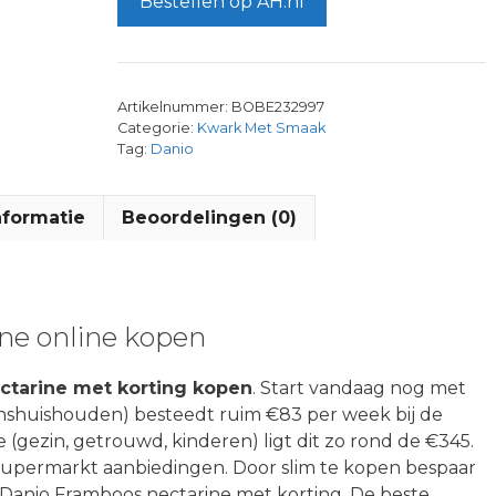
Bestellen op AH.nl
Artikelnummer:
BOBE232997
Categorie:
Kwark Met Smaak
Tag:
Danio
nformatie
Beoordelingen (0)
ne online kopen
ctarine met korting kopen
. Start vandaag nog met
nshuishouden) besteedt ruim €83 per week bij de
 (gezin, getrouwd, kinderen) ligt dit zo rond de €345.
 supermarkt aanbiedingen. Door slim te kopen bespaar
 Danio Framboos nectarine met korting. De beste