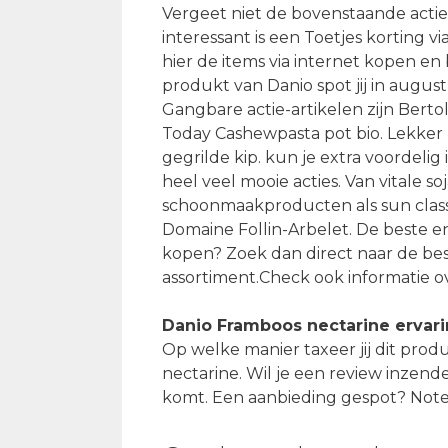
Vergeet niet de bovenstaande actie
interessant is een Toetjes korting v
hier de items via internet kopen en 
produkt van Danio spot jij in augu
Gangbare actie-artikelen zijn Berto
Today Cashewpasta pot bio. Lekker 
gegrilde kip. kun je extra voordel
heel veel mooie acties. Van vitale 
schoonmaakproducten als sun classi
Domaine Follin-Arbelet. De beste e
kopen? Zoek dan direct naar de be
assortiment.Check ook informatie o
Danio Framboos nectarine ervar
Op welke manier taxeer jij dit prod
nectarine. Wil je een review inzende
komt. Een aanbieding gespot? Notee