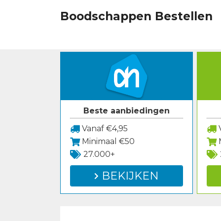
Spring
Boodschappen Bestellen
naar
inhoud
Beste aanbiedingen
Vanaf €4,95
V
Minimaal €50
27.000+
BEKIJKEN