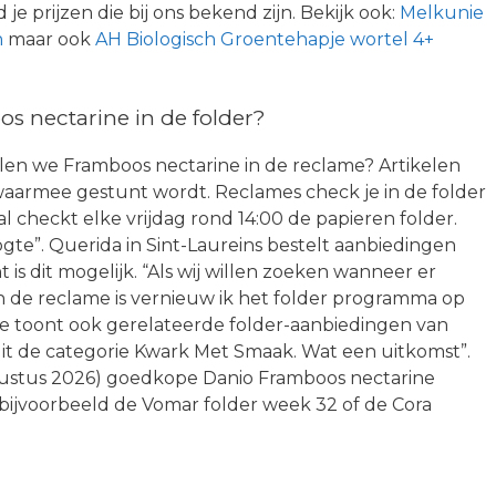
je prijzen die bij ons bekend zijn. Bekijk ook:
Melkunie
n
maar ook
AH Biologisch Groentehapje wortel 4+
 nectarine in de folder?
tellen we Framboos nectarine in de reclame? Artikelen
waarmee gestunt wordt. Reclames check je in de folder
tal checkt elke vrijdag rond 14:00 de papieren folder.
gte”. Querida in Sint-Laureins bestelt aanbiedingen
nt is dit mogelijk. “Als wij willen zoeken wanneer er
n de reclame is vernieuw ik het folder programma op
e toont ook gerelateerde folder-aanbiedingen van
uit de categorie Kwark Met Smaak. Wat een uitkomst”.
gustus 2026) goedkope Danio Framboos nectarine
 bijvoorbeeld de Vomar folder week 32 of de Cora