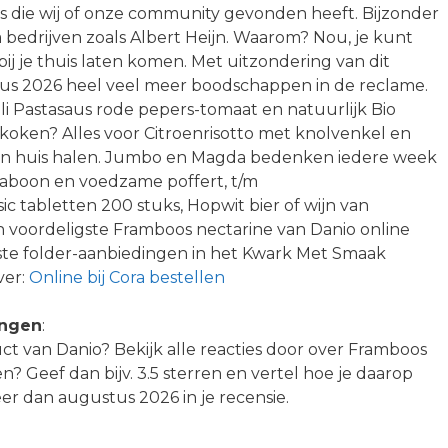
s die wij of onze community gevonden heeft. Bijzonder
ia bedrijven zoals Albert Heijn. Waarom? Nou, je kunt
bij je thuis laten komen. Met uitzondering van dit
stus 2026 heel veel meer boodschappen in de reclame.
lli Pastasaus rode pepers-tomaat en natuurlijk Bio
koken? Alles voor Citroenrisotto met knolvenkel en
ig in huis halen. Jumbo en Magda bedenken iedere week
sojaboon en voedzame poffert, t/m
c tabletten 200 stuks, Hopwit bier of wijn van
n voordeligste Framboos nectarine van Danio online
ste folder-aanbiedingen in het Kwark Met Smaak
ver:
Online bij Cora bestellen
ingen
:
uct van Danio? Bekijk alle reacties door over Framboos
n? Geef dan bijv. 3.5 sterren en vertel hoe je daarop
r dan augustus 2026 in je recensie.