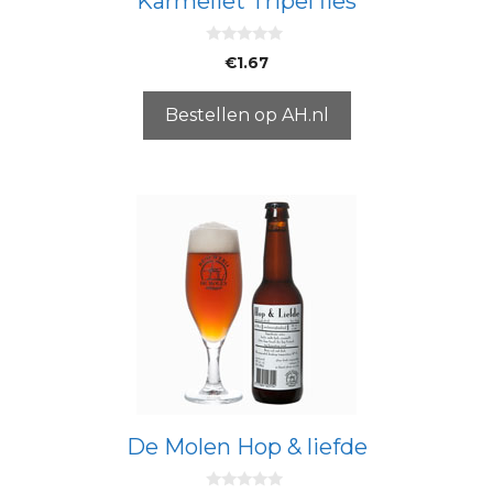
Karmeliet Tripel fles
0
€
1.67
v
a
n
5
Bestellen op AH.nl
De Molen Hop & liefde