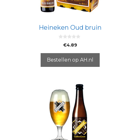
Heineken Oud bruin
0
€
4.89
v
a
n
5
Bestellen op AH.nl