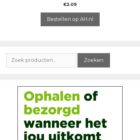
0
€
2.09
v
a
n
5
Bestellen op AH.nl
Zoeken
Zoeken
naar: