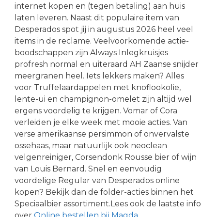
internet kopen en (tegen betaling) aan huis
laten leveren. Naast dit populaire item van
Desperados spot jij in augustus 2026 heel veel
items in de reclame. Veelvoorkomende actie-
boodschappen zijn Always Inlegkruisjes
profresh normal en uiteraard AH Zaanse snijder
meergranen heel. Iets lekkers maken? Alles
voor Truffelaardappelen met knoflookolie,
lente-ui en champignon-omelet zijn altijd wel
ergens voordelig te krijgen. Vomar of Cora
verleiden je elke week met mooie acties. Van
verse amerikaanse persimmon of onvervalste
ossehaas, maar natuurlijk ook neoclean
velgenreiniger, Corsendonk Rousse bier of wijn
van Louis Bernard. Snel en eenvoudig
voordelige Regular van Desperados online
kopen? Bekijk dan de folder-acties binnen het
Speciaalbier assortiment.Lees ook de laatste info
over
Online bestellen bij Magda