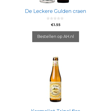
De Leckere Gulden craen
0
€
1.55
v
a
n
5
Bestellen op AH.nl