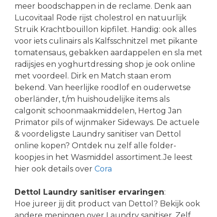
meer boodschappen in de reclame. Denk aan
Lucovitaal Rode rijst cholestrol en natuurlijk
Struik Krachtbouillon kipfilet. Handig: ook alles
voor iets culinairs als Kalfsschnitzel met pikante
tomatensaus, gebakken aardappelen en sla met
radijsjes en yoghurtdressing shop je ook online
met voordeel. Dirk en Match staan erom
bekend. Van heerlijke roodlof en ouderwetse
oberländer, t/m huishoudelijke items als
calgonit schoonmaakmiddelen, Hertog Jan
Primator pils of wijnmaker Sideways. De actuele
& voordeligste Laundry sanitiser van Dettol
online kopen? Ontdek nu zelf alle folder-
koopjes in het Wasmiddel assortiment.Je leest
hier ook details over
Cora
Dettol Laundry sanitiser ervaringen
:
Hoe jureer jij dit product van Dettol? Bekijk ook
andere meningen over Laundry sanitiser. Zelf