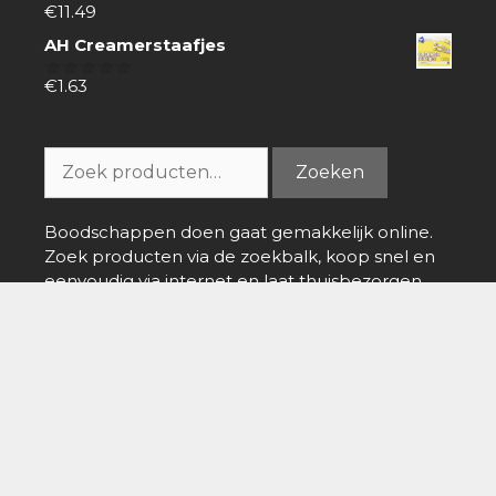
€
11.49
0
van
AH Creamerstaafjes
5
€
1.63
0
van
5
Zoeken
Zoeken
naar:
Boodschappen doen gaat gemakkelijk online.
Zoek producten via de zoekbalk, koop snel en
eenvoudig via internet en laat thuisbezorgen.
Boodschappenbestellen.com
info@boodschappenbestellen.com
Boodschappen bestellen
»
Online Supermarkt
»
Dettol
Laundry sanitiser