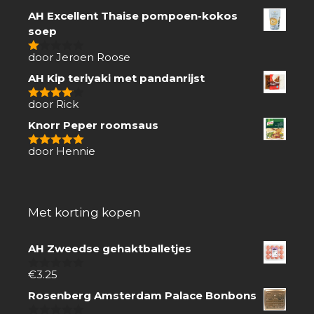
AH Excellent Thaise pompoen-kokos
soep
door Jeroen Roose
1
van
AH Kip teriyaki met pandanrijst
5
door Rick
4
van 5
Knorr Peper roomsaus
door Hennie
5
van 5
Met korting kopen
AH Zweedse gehaktballetjes
€
3.25
0
van
Rosenberg Amsterdam Palace Bonbons
5