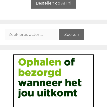
5
Bestellen op AH.nl
Zoeken
Zoeken
naar: