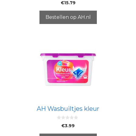
0
€
15.79
v
a
n
5
Bestellen op AH.nl
AH Wasbuiltjes kleur
0
€
3.99
v
a
n