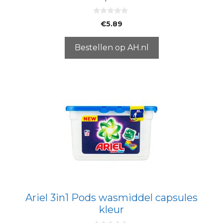
0
€
5.89
v
a
n
5
Bestellen op AH.nl
Ariel 3in1 Pods wasmiddel capsules
kleur