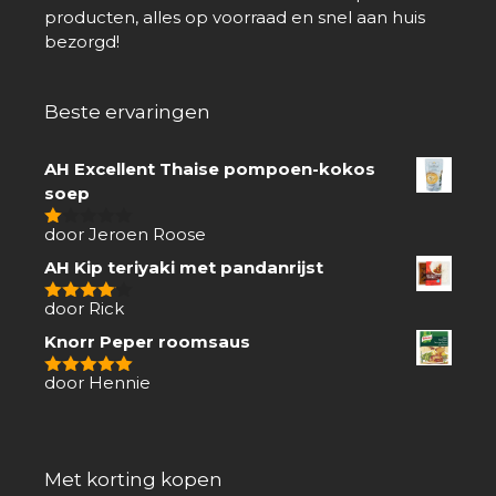
producten, alles op voorraad en snel aan huis
bezorgd!
Beste ervaringen
AH Excellent Thaise pompoen-kokos
soep
door Jeroen Roose
1
van
AH Kip teriyaki met pandanrijst
5
door Rick
4
van 5
Knorr Peper roomsaus
door Hennie
5
van 5
Met korting kopen