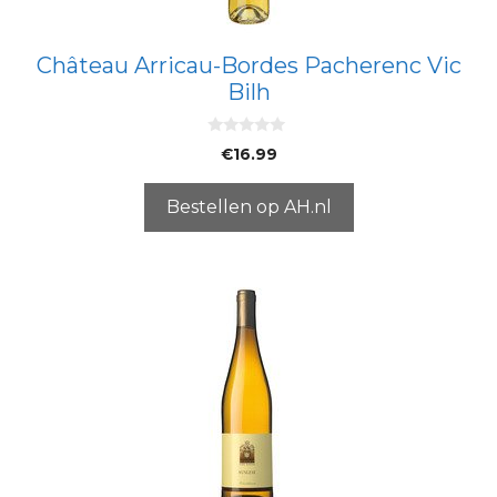
Château Arricau-Bordes Pacherenc Vic
Bilh
0
€
16.99
v
a
n
5
Bestellen op AH.nl