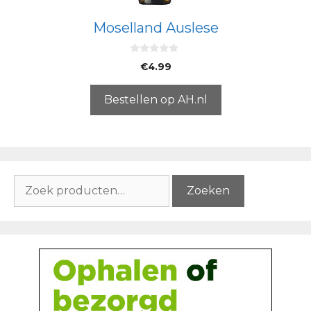
Moselland Auslese
0
€
4.99
v
a
n
5
Bestellen op AH.nl
Zoeken
Zoeken
naar: