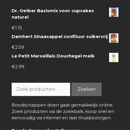
Dr. Oetker Basismix voor cupcakes
naturel
€
1.15
0
van
Damhert Sinaasappel confituur suikervrij
5
€
2.59
0
van
Le Petit Marseillais Douchegel melk
5
€
2.99
0
van
5
Zoeken
Zoeken
naar:
Boodschappen doen gaat gemakkelijk online.
Zoek producten via de zoekbalk, koop snel en
eenvoudig via internet en laat thuisbezorgen.