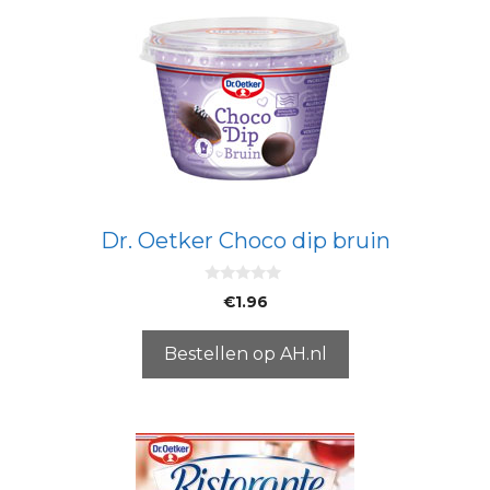
Dr. Oetker Choco dip bruin
0
€
1.96
v
a
n
5
Bestellen op AH.nl