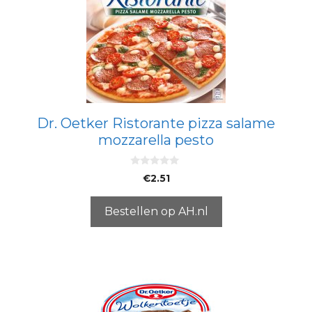
Dr. Oetker Ristorante pizza salame
mozzarella pesto
0
€
2.51
v
a
n
5
Bestellen op AH.nl