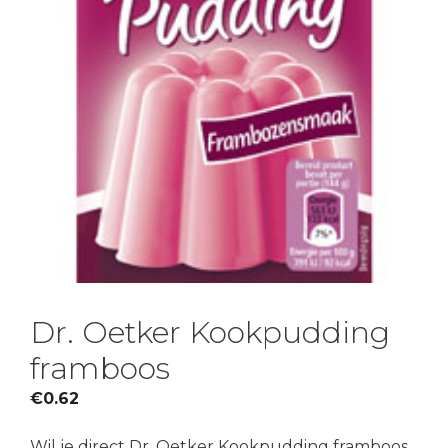
Dr. Oetker Kookpudding
framboos
€
0.62
Wil je direct Dr. Oetker Kookpudding framboos