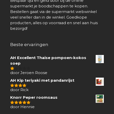
Bespaar tijd en geld door bij de online
supermarkt je boodschappen te kopen.
Bestellen gaat via de supermarkt webwinkel
veel sneller dan in de winkel. Goedkope
producten, alles op voorraad en snel aan huis
bezorgd!
Beste ervaringen
AH Excellent Thaise pompoen-kokos
soep
door Jeroen Roose
1
van
AH Kip teriyaki met pandanrijst
5
door Rick
4
van 5
Knorr Peper roomsaus
door Hennie
5
van 5