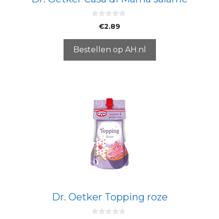
0
€
2.89
v
a
n
5
Bestellen op AH.nl
Dr. Oetker Topping roze