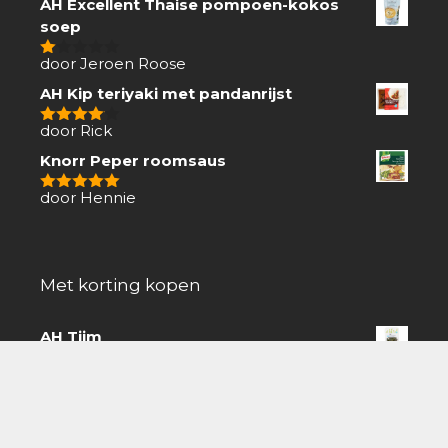
AH Excellent Thaise pompoen-kokos
soep
door Jeroen Roose
1
van
AH Kip teriyaki met pandanrijst
5
door Rick
4
van 5
Knorr Peper roomsaus
door Hennie
5
van 5
Met korting kopen
AH Tijm
€
1.39
0
van
Nivea Visage Q10 plus anti-rimpel
5
oogroller