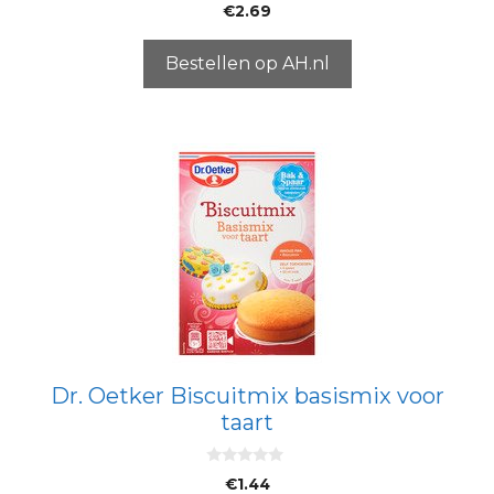
0
€
2.69
v
a
n
5
Bestellen op AH.nl
Dr. Oetker Biscuitmix basismix voor
taart
0
€
1.44
v