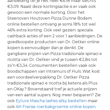
aanbieding tel je niet neer €6.18 maar slechts
€3.09. Naast deze kortingsactie is er vaak ook
gewoon een normale korting. Door het
Steenoven Houtoven Pizza Dunne Bodem
online bestellen ontvang je soms 18% tot wel
46% extra korting. Ook veel gezien: speciale
cashback acties of een 2 voor 1 aanbiedingen. De
goedkoopste producten van Dr. Oetker online
kopen is eenvoudiger dan je denkt. De
gangbare prijzen van Pizza tradizionale spinaci e
ricotta van Dr. Oetker vind je tussen €2,84 tot
zo’n €3,34. Consumenten bestellen vaak ook
boodschappen van Intramurs of Huls. Wat kost
een voordeelverpakking Dr. Oetker Pizza
tradizionale spinaci e ricotta bij ketens als Plus
en OKay? Bovenstaand tref je actuele prijzen
van een aantal supers. Nog meer besparen? Zie
ook
Eylure Mascha lashes silky bestellen
maar
ook
AH Franse roerbakgroente online kopen
.