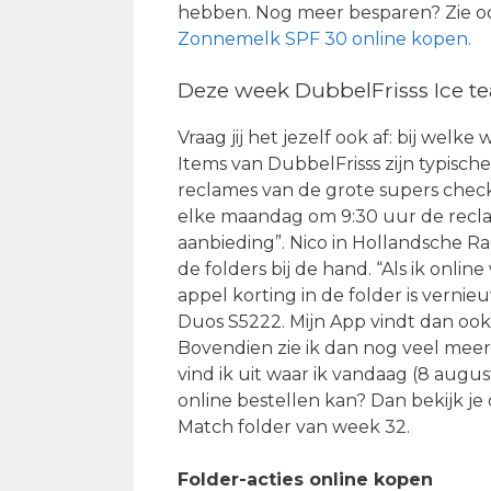
hebben. Nog meer besparen? Zie 
Zonnemelk SPF 30 online kopen
.
Deze week DubbelFrisss Ice tea
Vraag jij het jezelf ook af: bij welke
Items van DubbelFrisss zijn typis
reclames van de grote supers check j
elke maandag om 9:30 uur de reclam
aanbieding”. Nico in Hollandsche Rad
de folders bij de hand. “Als ik onlin
appel korting in de folder is vern
Duos S5222. Mijn App vindt dan ook
Bovendien zie ik dan nog veel meer a
vind ik uit waar ik vandaag (8 augu
online bestellen kan? Dan bekijk 
Match folder van week 32.
Folder-acties online kopen