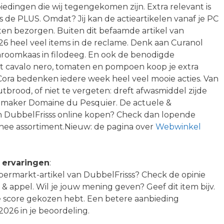
edingen die wij tegengekomen zijn. Extra relevant is
s de PLUS. Omdat? Jij kan de actieartikelen vanaf je PC
aten bezorgen. Buiten dit befaamde artikel van
26 heel veel items in de reclame. Denk aan Curanol
nroomkaas in filodeeg. En ook de benodigde
 cavalo nero, tomaten en pompoen koop je extra
 Cora bedenken iedere week heel veel mooie acties. Van
tbrood, of niet te vergeten: dreft afwasmiddel zijde
ijnmaker Domaine du Pesquier. De actuele &
van DubbelFrisss online kopen? Check dan lopende
thee assortiment.Nieuw: de pagina over
Webwinkel
l ervaringen
:
upermarkt-artikel van DubbelFrisss? Check de opinie
 & appel. Wil je jouw mening geven? Geef dit item bijv.
e score gekozen hebt. Een betere aanbieding
26 in je beoordeling.