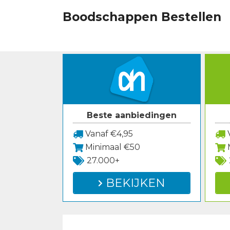
Spring
Boodschappen Bestellen
naar
inhoud
Beste aanbiedingen
Vanaf €4,95
V
Minimaal €50
27.000+
BEKIJKEN