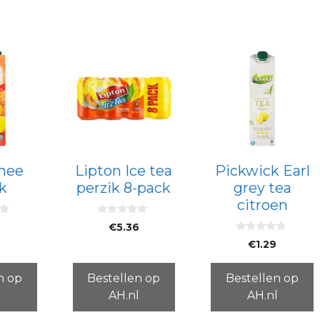
n
thee
Lipton Ice tea
Pickwick Earl
k
perzik 8-pack
grey tea
citroen
0
€
5.36
v
0
a
€
1.29
v
n
a
5
n
5
n op
Bestellen op
Bestellen op
l
AH.nl
AH.nl