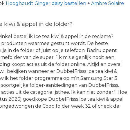
ook
Hooghoudt Ginger daisy bestellen
+
Ambre Solaire
 kiwi & appel in de folder?
 winkel bestel ik Ice tea kiwi & appel in de reclame?
che producten waarmee gestunt wordt. De beste
e in de folder of juist op je telefoon. Badru opent
efolder van de super. “Ik mis eigenlijk nooit een
ing koopt acties uit de folder online. Altijd en overal
e wil bekijken wanneer er DubbelFrisss Ice tea kiwi &
ieuw ik het folder programma op m’n Samsung Star 3
 soortgelijke folder-aanbiedingen van DubbelFrisss.
cties uit de categorie Ijsthee. Ik kan niet zonder”. Hoe
stus 2026) goedkope DubbelFrisss Ice tea kiwi & appel
je ongedwongen de Coop folder week 32 of check de