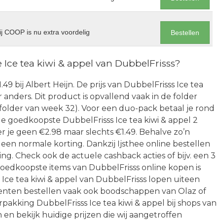
j COOP is nu extra voordelig
Bestellen
 Ice tea kiwi & appel van DubbelFrisss?
.49 bij Albert Heijn. De prijs van DubbelFrisss Ice tea
 anders. Dit product is opvallend vaak in de folder
 folder van week 32). Voor een duo-pack betaal je rond
e goedkoopste DubbelFrisss Ice tea kiwi & appel 2
r je geen €2.98 maar slechts €1.49. Behalve zo’n
 een normale korting. Dankzij Ijsthee online bestellen
ing. Check ook de actuele cashback acties of bijv. een 3
oedkoopste items van DubbelFrisss online kopen is
Ice tea kiwi & appel van DubbelFrisss lopen uiteen
menten bestellen vaak ook boodschappen van Olaz of
akking DubbelFrisss Ice tea kiwi & appel bij shops van
 en bekijk huidige prijzen die wij aangetroffen