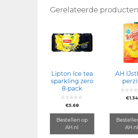
Gerelateerde producte
Lipton Ice tea
AH IJs
sparkling zero
perzi
8-pack
0
€
1.34
v
0
a
€
5.68
v
n
a
5
n
5
Bestellen op
Bestelle
AH.nl
AH.n