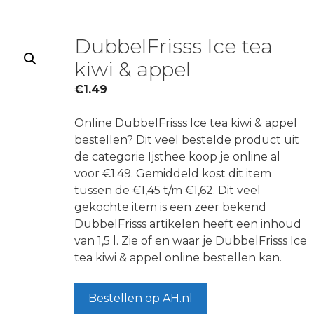
DubbelFrisss Ice tea
kiwi & appel
€
1.49
Online DubbelFrisss Ice tea kiwi & appel
bestellen? Dit veel bestelde product uit
de categorie Ijsthee koop je online al
voor €1.49. Gemiddeld kost dit item
tussen de €1,45 t/m €1,62. Dit veel
gekochte item is een zeer bekend
DubbelFrisss artikelen heeft een inhoud
van 1,5 l. Zie of en waar je DubbelFrisss Ice
tea kiwi & appel online bestellen kan.
Bestellen op AH.nl