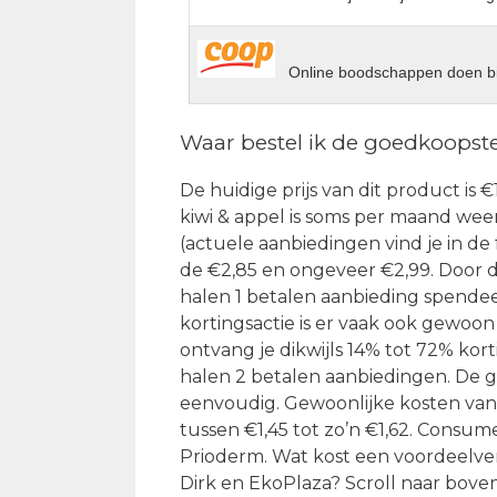
Online boodschappen doen bi
Waar bestel ik de goedkoopste
De huidige prijs van dit product is €1
kiwi & appel is soms per maand weer
(actuele aanbiedingen vind je in de
de €2,85 en ongeveer €2,99. Door d
halen 1 betalen aanbieding spendee
kortingsactie is er vaak ook gewoon
ontvang je dikwijls 14% tot 72% kort
halen 2 betalen aanbiedingen. De g
eenvoudig. Gewoonlijke kosten van 
tussen €1,45 tot zo’n €1,62. Consu
Prioderm. Wat kost een voordeelverp
Dirk en EkoPlaza? Scroll naar boven