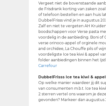
Vergeet niet de bovenstaande aanbi
de Frisdrank korting van zaken zoal
of telefoon bestellen en aan huis l
DubbelFrisss vind je in augustus 20
Zalf en niet te vergeten AH Kruide
boodschappen voor Verse pasta met
voordelig in de aanbieding. Boni of
verse orinoco-appel of orginele mou
and orchidee, La Chouffe pils of w
voordeligste Ice tea kiwi & appel 
folder aanbiedingen binnen het Ijs
Carrefour
DubbelFrisss Ice tea kiwi & appe
Op welke manier waardeer jij dit s
van consumenten m.b.t. Ice tea kiwi
2 sterren vertel ons waarom je dez
gevonden? Markeer dan augustus 20