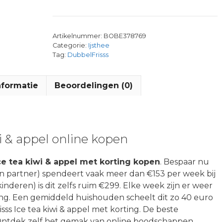
Artikelnummer:
BOBE378769
Categorie:
Ijsthee
Tag:
DubbelFrisss
nformatie
Beoordelingen (0)
i & appel online kopen
ce tea kiwi & appel met korting kopen
. Bespaar nu
n partner) spendeert vaak meer dan €153 per week bij
kinderen) is dit zelfs ruim €299. Elke week zijn er weer
ing. Een gemiddeld huishouden scheelt dit zo 40 euro
ss Ice tea kiwi & appel met korting. De beste
Ontdek zelf het gemak van online boodschappen