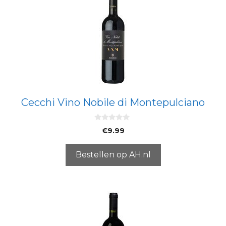
Cecchi Vino Nobile di Montepulciano
0
€
9.99
v
a
n
5
Bestellen op AH.nl