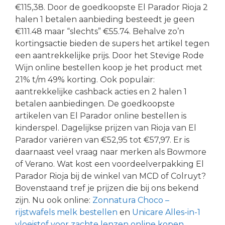
€115,38. Door de goedkoopste El Parador Rioja 2
halen 1 betalen aanbieding besteedt je geen
€111.48 maar “slechts” €55.74. Behalve zo’n
kortingsactie bieden de supers het artikel tegen
een aantrekkelijke prijs. Door het Stevige Rode
Wijn online bestellen koop je het product met
21% t/m 49% korting. Ook populair:
aantrekkelijke cashback acties en 2 halen 1
betalen aanbiedingen. De goedkoopste
artikelen van El Parador online bestellen is
kinderspel. Dagelijkse prijzen van Rioja van El
Parador variëren van €52,95 tot €57,97. Er is
daarnaast veel vraag naar merken als Bowmore
of Verano. Wat kost een voordeelverpakking El
Parador Rioja bij de winkel van MCD of Colruyt?
Bovenstaand tref je prijzen die bij ons bekend
zijn. Nu ook online:
Zonnatura Choco –
rijstwafels melk bestellen
en
Unicare Alles-in-1
vloeistof voor zachte lenzen online kopen
.