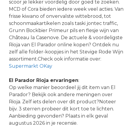
scoor je lekker voordelig door goed te zoeken.
MCD of Cora bieden iedere week veel acties. Van
frisse kiwano of onvervalste wittebrood, tot
schoonmaakartikelen zoals taski jontec traffic,
Grunn Bockbier Primeur pils en flesje wijn van
Château la Casenove. De actuele & voordeligste
Rioja van El Parador online kopen? Ontdek nu
zelf alle folder-koopjes in het Stevige Rode Wijn
assortiment.Check ook informatie over:
Supermarkt OKay
El Parador Rioja ervaringen
:
Op welke manier beoordeel jij dit item van El
Parador? Bekijk ook andere meningen over
Rioja. Zelf iets delen over dit product?Noteer
bijv. 3 sterren probeer dit kort toe te lichten.
Aanbieding gevonden? Plaats in elk geval
augustus 2026 in je recensie.