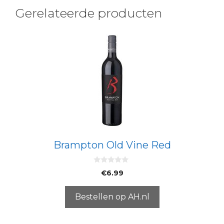
Gerelateerde producten
Brampton Old Vine Red
0
€
6.99
v
a
n
5
Bestellen op AH.nl