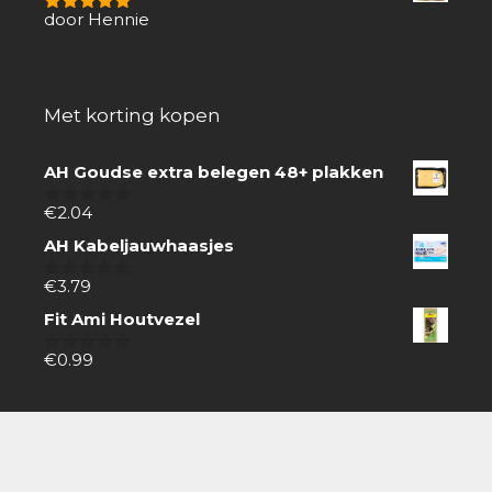
door Hennie
5
van 5
Met korting kopen
AH Goudse extra belegen 48+ plakken
€
2.04
0
van
AH Kabeljauwhaasjes
5
€
3.79
0
van
Fit Ami Houtvezel
5
€
0.99
0
van
5
Zoeken
Zoeken
naar: