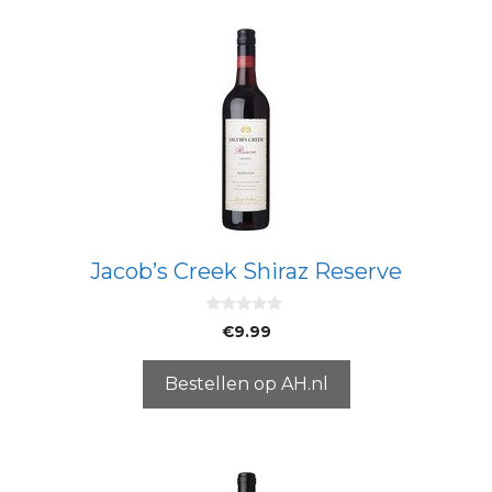
Jacob’s Creek Shiraz Reserve
0
€
9.99
v
a
n
5
Bestellen op AH.nl