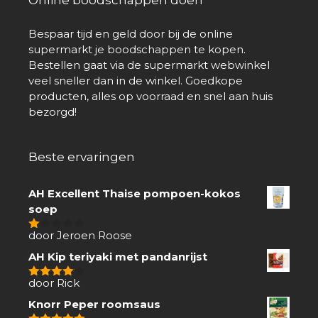
Bespaar tijd en geld door bij de online
supermarkt je boodschappen te kopen.
Bestellen gaat via de supermarkt webwinkel
veel sneller dan in de winkel. Goedkope
producten, alles op voorraad en snel aan huis
bezorgd!
Beste ervaringen
AH Excellent Thaise pompoen-kokos
soep
door Jeroen Roose
1
van
AH Kip teriyaki met pandanrijst
5
door Rick
4
van 5
Knorr Peper roomsaus