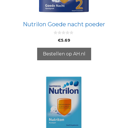
Nutrilon Goede nacht poeder
0
€
5.69
v
a
n
5
Bestellen op AH.nl