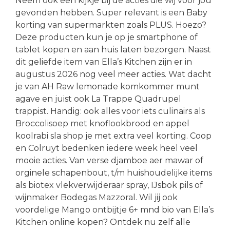
Neem ook een kijkje bij de acties die wij voor jou
gevonden hebben. Super relevant is een Baby
korting van supermarkten zoals PLUS. Hoezo?
Deze producten kun je op je smartphone of
tablet kopen en aan huis laten bezorgen. Naast
dit geliefde item van Ella’s Kitchen zijn er in
augustus 2026 nog veel meer acties. Wat dacht
je van AH Raw lemonade komkommer munt
agave en juist ook La Trappe Quadrupel
trappist. Handig: ook alles voor iets culinairs als
Broccolisoep met knoflookbrood en appel
koolrabi sla shop je met extra veel korting. Coop
en Colruyt bedenken iedere week heel veel
mooie acties. Van verse djamboe aer mawar of
orginele schapenbout, t/m huishoudelijke items
als biotex vlekverwijderaar spray, IJsbok pils of
wijnmaker Bodegas Mazzoral. Wil jij ook
voordelige Mango ontbijtje 6+ mnd bio van Ella’s
Kitchen online kopen? Ontdek nu zelf alle