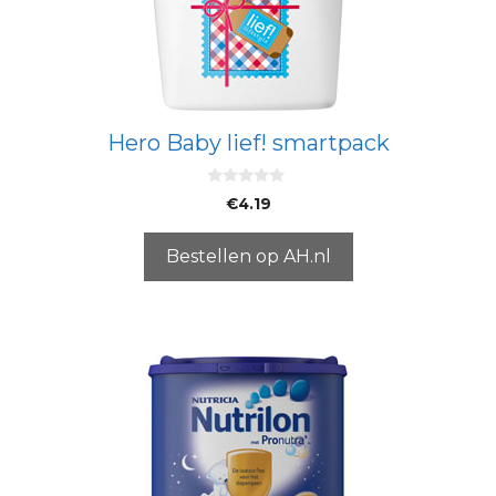
Hero Baby lief! smartpack
0
€
4.19
v
a
n
5
Bestellen op AH.nl