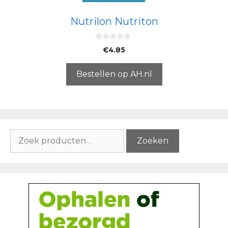
Nutrilon Nutriton
0
€
4.85
v
a
n
5
Bestellen op AH.nl
Zoeken
Zoeken
naar: