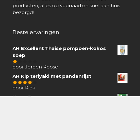
producten, alles op voorraad en snel aan huis
bezorgd!
Beste ervaringen
AH Excellent Thaise pompoen-kokos
soep
door Jeroen Roose
1
van
AH Kip teriyaki met pandanrijst
5
door Rick
4
van 5
Knorr Peper roomsaus
door Hennie
5
van 5
Met korting kopen