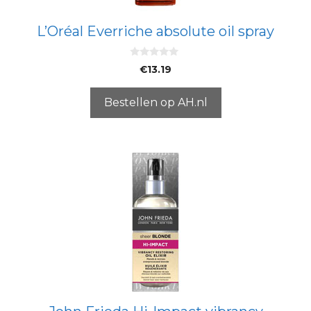
L’Oréal Everriche absolute oil spray
0
€
13.19
v
a
n
5
Bestellen op AH.nl