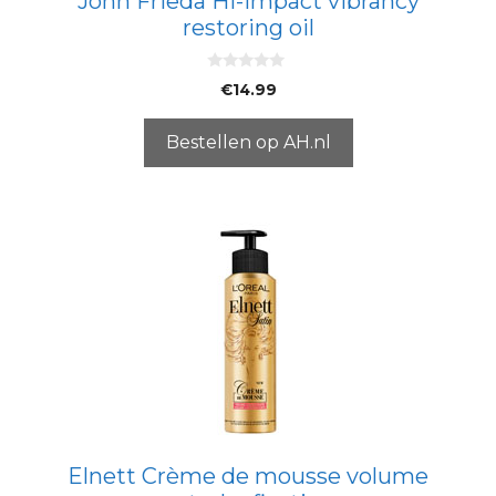
John Frieda Hi-Impact vibrancy
restoring oil
0
€
14.99
v
a
n
5
Bestellen op AH.nl
Elnett Crème de mousse volume