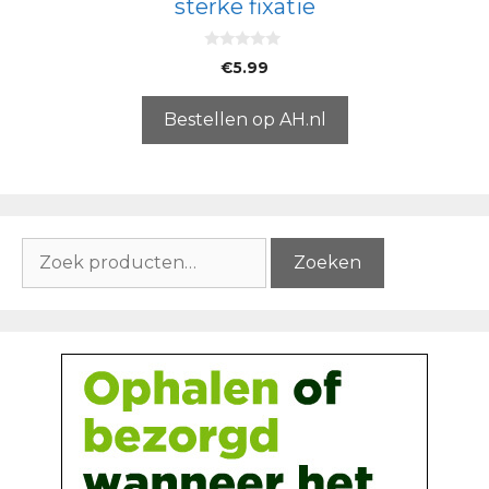
sterke fixatie
0
€
5.99
v
a
n
5
Bestellen op AH.nl
Zoeken
Zoeken
naar: