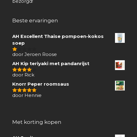
bezorgd!
Beste ervaringen
AH Excellent Thaise pompoen-kokos
soep
door Jeroen Roose
1
van
AH Kip teriyaki met pandanrijst
5
door Rick
4
van 5
Knorr Peper roomsaus
door Hennie
5
van 5
Met korting kopen