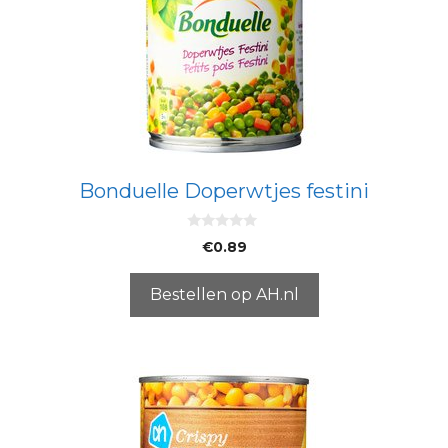
Bonduelle Doperwtjes festini
0
€
0.89
v
a
n
5
Bestellen op AH.nl