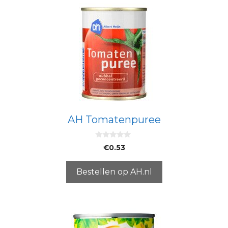
AH Tomatenpuree
0
€
0.53
v
a
n
5
Bestellen op AH.nl