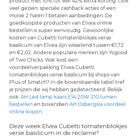
product met 10% tot wel 42% extra korting. Ook
veel gezien: speciale cashback acties of een
mooie 2 halen 1 betalen aanbiedingen. De
goedkoopste producten van Elvea online
bestellen is super eenvoudig. Gewoonlijke
kosten van Cubetti tomatenblokjes verse
basilicum van Elvea zijn wisselend tussen €1,72
en €2,02. Andere populaire merken zijn Yogood
of Two Chicks. Wat kost een
voordeelverpakking Elvea Cubetti
tomatenblokjes verse basilicum bij shops van
Plus of Smatch? In de bovenstaande tabel tref
je prijzen die wij hebben gedetecteerd. Bekijk
ook:
AH Led lamp kaars E14 20W 210 lumen
bestellen
en bovendien
AH IJsbergsla voordeel
online kopen
.
Deze week Elvea Cubetti tomatenblokjes
verse basilicum in de reclame?