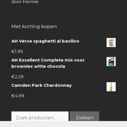
door Hennie
5
van 5
Met korting kopen
AH Verse spaghetti al basilico
€
1.99
0
van
AH Excellent Complete mix voor
5
brownies witte chocola
€
2.29
0
van
Camden Park Chardonnay
5
€
4.99
0
van
5
Zoeken
Zoeken
naar: