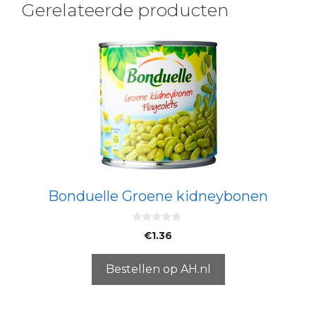
Gerelateerde producten
Bonduelle Groene kidneybonen
0
€
1.36
v
a
n
5
Bestellen op AH.nl