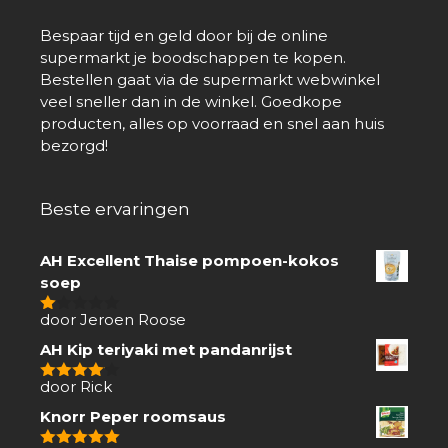
Bespaar tijd en geld door bij de online
supermarkt je boodschappen te kopen.
Bestellen gaat via de supermarkt webwinkel
veel sneller dan in de winkel. Goedkope
producten, alles op voorraad en snel aan huis
bezorgd!
Beste ervaringen
AH Excellent Thaise pompoen-kokos
soep
door Jeroen Roose
1
van
AH Kip teriyaki met pandanrijst
5
door Rick
4
van 5
Knorr Peper roomsaus