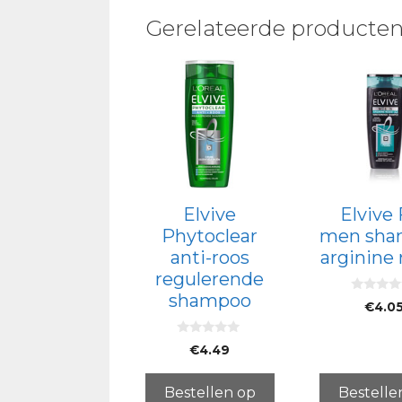
Gerelateerde producte
Elvive
Elvive 
Phytoclear
men sha
anti-roos
arginine 
regulerende
shampoo
0
€
4.0
v
a
n
0
5
€
4.49
v
a
n
5
Bestellen op
Bestelle