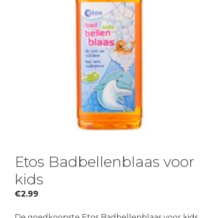
Etos Badbellenblaas voor
kids
€
2.99
De goedkoopste Etos Badbellenblaas voor kids