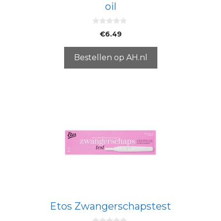
oil
0
€
6.49
v
a
n
5
Bestellen op AH.nl
Etos Zwangerschapstest