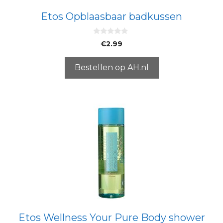
Etos Opblaasbaar badkussen
0
€
2.99
v
a
n
5
Bestellen op AH.nl
Etos Wellness Your Pure Body shower