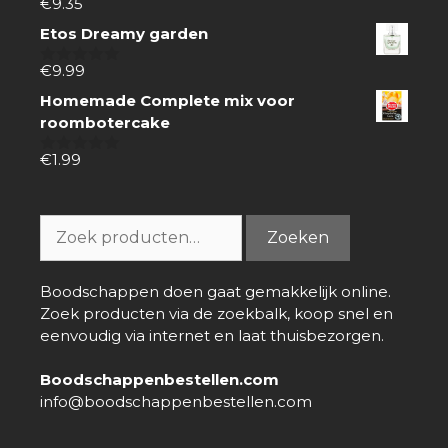
€
9.35
0
van
Etos Dreamy garden
5
€
9.99
0
van
Homemade Complete mix voor
5
roombotercake
€
1.99
0
van
5
Zoeken
Zoeken
naar:
Boodschappen doen gaat gemakkelijk online.
Zoek producten via de zoekbalk, koop snel en
eenvoudig via internet en laat thuisbezorgen.
Boodschappenbestellen.com
info@boodschappenbestellen.com