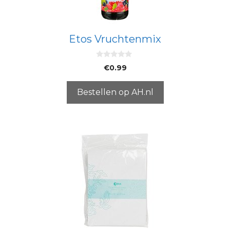
Etos Vruchtenmix
0
€
0.99
v
a
n
5
Bestellen op AH.nl