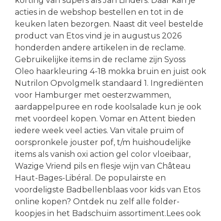
korting van supers als Jan Linders. Daar kan je
acties in de webshop bestellen en tot in de
keuken laten bezorgen. Naast dit veel bestelde
product van Etos vind je in augustus 2026
honderden andere artikelen in de reclame.
Gebruikelijke items in de reclame zijn Syoss
Oleo haarkleuring 4-18 mokka bruin en juist ook
Nutrilon Opvolgmelk standaard 1. Ingrediënten
voor Hamburger met oesterzwammen,
aardappelpuree en rode koolsalade kun je ook
met voordeel kopen. Vomar en Attent bieden
iedere week veel acties. Van vitale pruim of
oorspronkele jouster pof, t/m huishoudelijke
items als vanish oxi action gel color vloeibaar,
Wazige Vriend pils en flesje wijn van Château
Haut-Bages-Libéral. De populairste en
voordeligste Badbellenblaas voor kids van Etos
online kopen? Ontdek nu zelf alle folder-
koopjes in het Badschuim assortiment.Lees ook