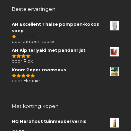
Beste ervaringen
AH Excellent Thaise pompoen-kokos
soep
door Jeroen Roose
1
van
AH Kip teriyaki met pandanrijst
5
door Rick
4
van 5
Knorr Peper roomsaus
door Hennie
5
van 5
Met korting kopen
HG Hardhout tuinmeubel vernis