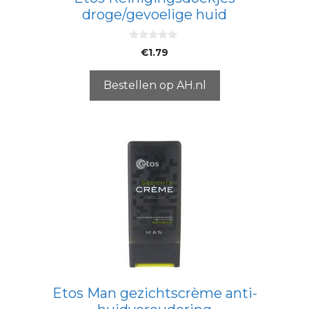
droge/gevoelige huid
0
€
1.79
v
a
n
5
Bestellen op AH.nl
Etos Man gezichtscrème anti-