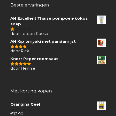
Beste ervaringen
AH Excellent Thaise pompoen-kokos
soep
door Jeroen Roose
1
van
AH Kip teriyaki met pandanrijst
5
door Rick
4
van 5
Knorr Peper roomsaus
door Hennie
5
van 5
Met korting kopen
Orangina Geel
€
12.90
0