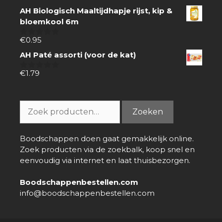
van
AH Biologisch Maaltijdhapje rijst, kip &
5
bloemkool 6m
€
0.95
0
van
AH Paté assorti (voor de kat)
5
€
1.79
0
van
5
Zoeken
Zoeken
naar:
Boodschappen doen gaat gemakkelijk online.
Zoek producten via de zoekbalk, koop snel en
eenvoudig via internet en laat thuisbezorgen.
Boodschappenbestellen.com
info@boodschappenbestellen.com