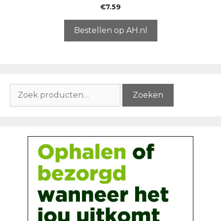
0
€
7.59
v
a
n
5
Bestellen op AH.nl
Zoeken
Zoeken
naar: