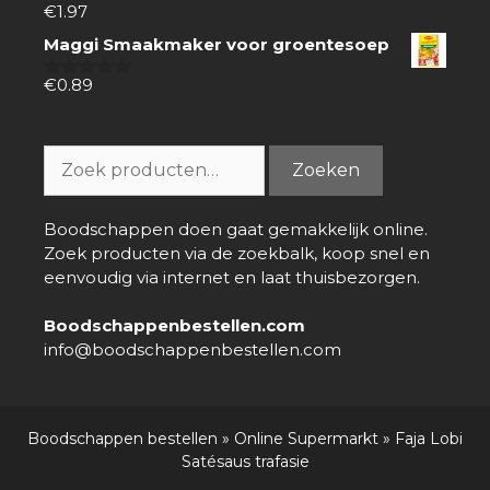
€
1.97
0
van
Maggi Smaakmaker voor groentesoep
5
€
0.89
0
van
5
Zoeken
Zoeken
naar:
Boodschappen doen gaat gemakkelijk online.
Zoek producten via de zoekbalk, koop snel en
eenvoudig via internet en laat thuisbezorgen.
Boodschappenbestellen.com
info@boodschappenbestellen.com
Boodschappen bestellen
»
Online Supermarkt
»
Faja Lobi
Satésaus trafasie