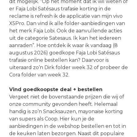
dit mogelijk. “Op het moment dat ik wil weten of
er Faja Lobi Satésaus trafasie korting in de
reclame is refresh ik de applicatie van mijn vivo
X5Pro. Dan vind ik alle folder-aanbiedingen van
het merk Faja Lobi. Ook de aanvullende acties
uit de categorie Satesaus. Ik kan het iedereen
aanraden”. Hoe ontdek ik waar ik vandaag (8
augustus 2026) goedkope Faja Lobi Satésaus
trafasie online bestellen kan? Daarvoor is
uiteraard zo’n Dirk folder week 32 of probeer de
Cora folder van week 32.
Vind goedkoopste deal + bestellen
Vergeet niet de bovenstaande prijzen die wij of
onze community gevonden heeft. Helemaal
handig is zo’n Snacksauzen, mayonaise korting
van supers als Coop. Hier kun je de
aanbiedingen in de webshop bestellen en tot in
de keuken laten bezorgen. Naast dit populaire