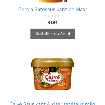
Remia Satésaus kant-en-klaar
0
€
1.64
v
a
n
5
Bestellen op AH.nl
Calvé Saus kant & klaar satésaus mild