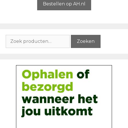
5
Bestellen op AH.nl
Zoeken
Zoeken
naar: