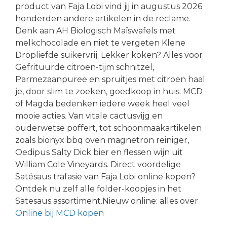
product van Faja Lobi vind jij in augustus 2026
honderden andere artikelen in de reclame.
Denk aan AH Biologisch Maïswafels met
melkchocolade en niet te vergeten Klene
Dropliefde suikervrij. Lekker koken? Alles voor
Gefrituurde citroen-tijm schnitzel,
Parmezaanpuree en spruitjes met citroen haal
je, door slim te zoeken, goedkoop in huis. MCD
of Magda bedenken iedere week heel veel
mooie acties. Van vitale cactusvijg en
ouderwetse poffert, tot schoonmaakartikelen
zoals bionyx bbq oven magnetron reiniger,
Oedipus Salty Dick bier en flessen wijn uit
William Cole Vineyards. Direct voordelige
Satésaus trafasie van Faja Lobi online kopen?
Ontdek nu zelf alle folder-koopjes in het
Satesaus assortiment.Nieuw online: alles over
Online bij MCD kopen