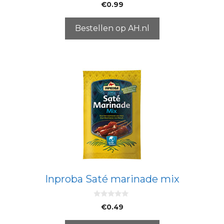
0
€
0.99
v
a
n
5
Bestellen op AH.nl
Inproba Saté marinade mix
0
€
0.49
v
a
n