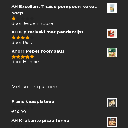
AH Excellent Thaise pompoen-kokos
soep
door Jeroen Roose
1
van
AH Kip teriyaki met pandanrijst
5
door Rick
4
van 5
Knorr Peper roomsaus
door Hennie
5
van 5
Met korting kopen
Frans kaasplateau
€
14.99
0
van
AH Krokante pizza tonno
5