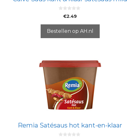
0
€
2.49
v
a
n
5
Bestellen op AH.nl
Remia Satésaus hot kant-en-klaar