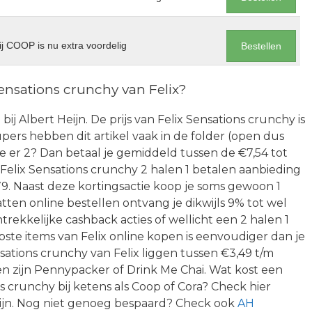
j COOP is nu extra voordelig
Bestellen
ensations crunchy van Felix?
ij Albert Heijn. De prijs van Felix Sensations crunchy is
ers hebben dit artikel vaak in de folder (open dus
je er 2? Dan betaal je gemiddeld tussen de €7,54 tot
Felix Sensations crunchy 2 halen 1 betalen aanbieding
.79. Naast deze kortingsactie koop je soms gewoon 1
ten online bestellen ontvang je dikwijls 9% tot wel
trekkelijke cashback acties of wellicht een 2 halen 1
te items van Felix online kopen is eenvoudiger dan je
sations crunchy van Felix liggen tussen €3,49 t/m
n zijn Pennypacker of Drink Me Chai. Wat kost een
 crunchy bij ketens als Coop of Cora? Check hier
zijn. Nog niet genoeg bespaard? Check ook
AH