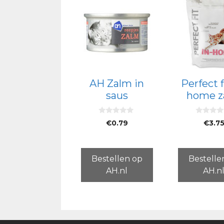
AH Zalm in
Perfect f
saus
home z
0
0
€
0.79
€
3.7
v
v
a
a
n
n
5
5
Bestellen op
Bestelle
AH.nl
AH.n