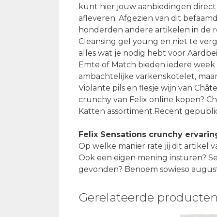
kunt hier jouw aanbiedingen direct
afleveren. Afgezien van dit befaamd
honderden andere artikelen in de 
Cleansing gel young en niet te ver
alles wat je nodig hebt voor Aardbei
Emte of Match bieden iedere week 
ambachtelijke varkenskotelet, maar
Violante pils en flesje wijn van Châ
crunchy van Felix online kopen? C
Katten assortiment.Recent gepublic
Felix Sensations crunchy ervari
Op welke manier rate jij dit artikel
Ook een eigen mening insturen? Sel
gevonden? Benoem sowieso augustu
Gerelateerde producte