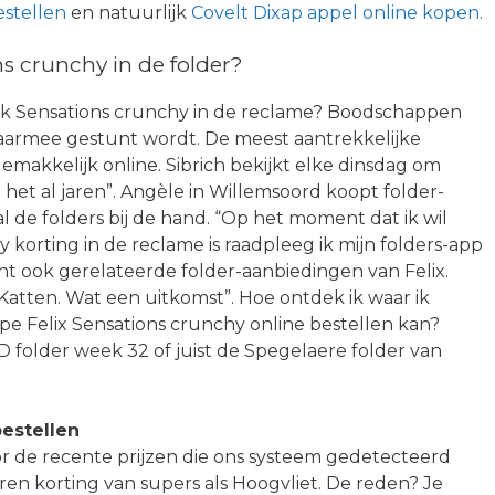
stellen
en natuurlijk
Covelt Dixap appel online kopen
.
s crunchy in de folder?
 ik Sensations crunchy in de reclame? Boodschappen
waarmee gestunt wordt. De meest aantrekkelijke
 gemakkelijk online. Sibrich bekijkt elke dinsdag om
 het al jaren”. Angèle in Willemsoord koopt folder-
al de folders bij de hand. “Op het moment dat ik wil
y korting in de reclame is raadpleeg ik mijn folders-app
nt ook gerelateerde folder-aanbiedingen van Felix.
Katten. Wat een uitkomst”. Hoe ontdek ik waar ik
e Felix Sensations crunchy online bestellen kan?
 folder week 32 of juist de Spegelaere folder van
estellen
or de recente prijzen die ons systeem gedetecteerd
eren korting van supers als Hoogvliet. De reden? Je