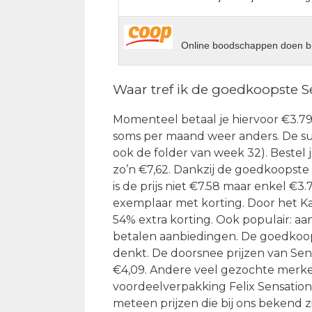
Online boodschappen doen bi
Waar tref ik de goedkoopste S
Momenteel betaal je hiervoor €3.79 b
soms per maand weer anders. De sup
ook de folder van week 32). Bestel 
zo’n €7,62. Dankzij de goedkoopste 
is de prijs niet €7.58 maar enkel €3
exemplaar met korting. Door het Kat
54% extra korting. Ook populair: aan
betalen aanbiedingen. De goedkoops
denkt. De doorsnee prijzen van Sen
€4,09. Andere veel gezochte merke
voordeelverpakking Felix Sensations
meteen prijzen die bij ons bekend 