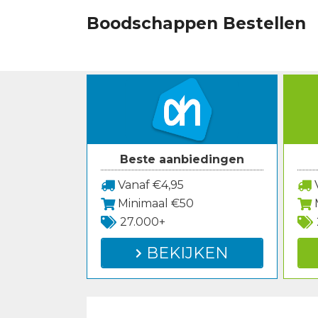
Spring
Boodschappen Bestellen
naar
inhoud
Beste aanbiedingen
Vanaf €4,95
V
Minimaal €50
27.000+
BEKIJKEN