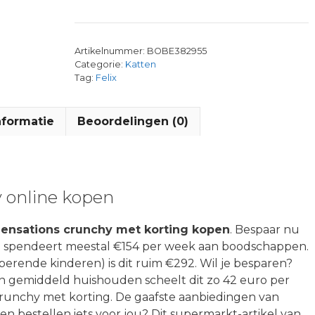
Artikelnummer:
BOBE382955
Categorie:
Katten
Tag:
Felix
nformatie
Beoordelingen (0)
y online kopen
Sensations crunchy met korting kopen
. Bespaar nu
le) spendeert meestal €154 per week aan boodschappen.
uberende kinderen) is dit ruim €292. Wil je besparen?
n gemiddeld huishouden scheelt dit zo 42 euro per
crunchy met korting. De gaafste aanbiedingen van
 bestellen iets voor jou? Dit supermarkt-artikel van