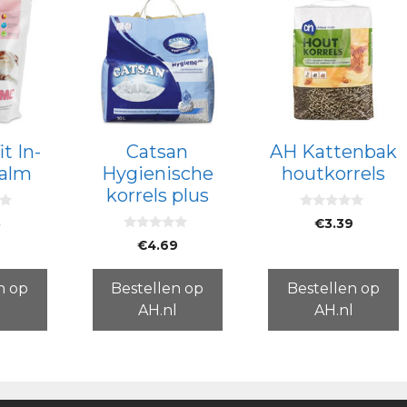
it In-
Catsan
AH Kattenbak
alm
Hygienische
houtkorrels
korrels plus
0
5
€
3.39
v
0
a
€
4.69
v
n
a
5
n
5
n op
Bestellen op
Bestellen op
l
AH.nl
AH.nl