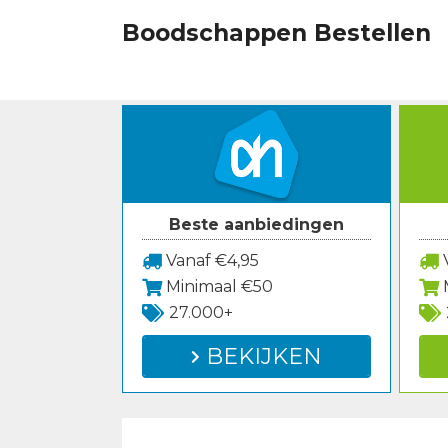
Spring
Boodschappen Bestellen
naar
inhoud
Beste aanbiedingen
Vanaf €4,95
V
Minimaal €50
27.000+
BEKIJKEN