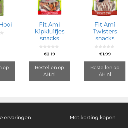
 Hooi
Fit Ami
Fit Ami
Kipkluifjes
Twisters
snacks
snacks
0
0
€
2.19
€
1.99
v
v
a
a
n
n
5
5
n op
Bestellen op
Bestellen op
l
AH.nl
AH.nl
e ervaringen
Met korting kopen