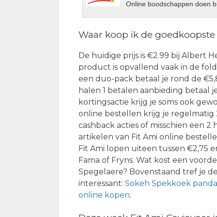
Online boodschappen doen bi
Waar koop ik de goedkoopste 
De huidige prijs is €2.99 bij Albert H
product is opvallend vaak in de fol
een duo-pack betaal je rond de €5,8
halen 1 betalen aanbieding betaal j
kortingsactie krijg je soms ook gew
online bestellen krijg je regelmatig
cashback acties of misschien een 2
artikelen van Fit Ami online bestell
Fit Ami lopen uiteen tussen €2,75 en
Fama of Fryns. Wat kost een voordee
Spegelaere? Bovenstaand tref je d
interessant:
Sokeh Spekkoek panda
online kopen
.