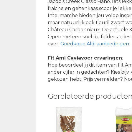
Jacob’s Creek Classic Fiano. Iets le
fraiche en geitenkaas scoor je lekk
Intermarche bieden jou volop inspir
maar natuurlijk ook fleuril zwart w
Château Carbonnieux. De actuele & 
Open meteen snel de folder-acties 
over:
Goedkope Aldi aanbiedingen
Fit Ami Caviavoer ervaringen
:
Hoe beoordeel jij dit item van Fit A
ander cijfer in gedachten? Kies bijv
gekozen hebt. Prijs vermelden? Noe
Gerelateerde producte