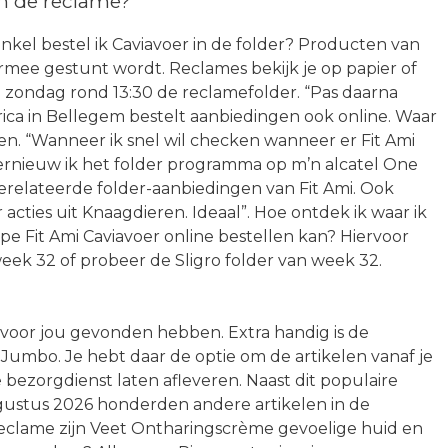
in de reclame?
inkel bestel ik Caviavoer in de folder? Producten van
armee gestunt wordt. Reclames bekijk je op papier of
ke zondag rond 13:30 de reclamefolder. “Pas daarna
Marica in Bellegem bestelt aanbiedingen ook online. Waar
jken. “Wanneer ik snel wil checken wanneer er Fit Ami
 vernieuw ik het folder programma op m’n alcatel One
relateerde folder-aanbiedingen van Fit Ami. Ook
acties uit Knaagdieren. Ideaal”. Hoe ontdek ik waar ik
 Fit Ami Caviavoer online bestellen kan? Hiervoor
week 32 of probeer de Sligro folder van week 32.
 voor jou gevonden hebben. Extra handig is de
 Jumbo. Je hebt daar de optie om de artikelen vanaf je
 bezorgdienst laten afleveren. Naast dit populaire
augustus 2026 honderden andere artikelen in de
 reclame zijn Veet Ontharingscrème gevoelige huid en