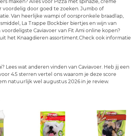
kkers maken? Alles voor Pizza met spinazie, creme
er voordelig door goed te zoeken. Jumbo of
atie. Van heerlijke wampi of oorspronkele braadlap,
asmiddel, La Trappe Bockbier biertjes en wijn van
voordeligste Caviavoer van Fit Ami online kopen?
uit het Knaagdieren assortiment.Check ook informatie
mi? Lees wat anderen vinden van Caviavoer. Heb jij een
. voor 4.5 sterren vertel ons waarom je deze score
m natuurlijk wel augustus 2026 in je review.
n