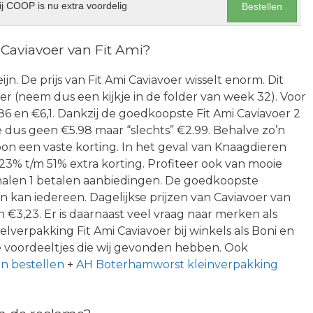
j COOP is nu extra voordelig
Bestellen
Caviavoer van Fit Ami?
eijn. De prijs van Fit Ami Caviavoer wisselt enorm. Dit
der (neem dus een kijkje in de folder van week 32). Voor
6 en €6,1. Dankzij de goedkoopste Fit Ami Caviavoer 2
e dus geen €5.98 maar “slechts” €2.99. Behalve zo’n
oon een vaste korting. In het geval van Knaagdieren
 23% t/m 51% extra korting. Profiteer ook van mooie
 halen 1 betalen aanbiedingen. De goedkoopste
en kan iedereen. Dagelijkse prijzen van Caviavoer van
 €3,23. Er is daarnaast veel vraag naar merken als
lverpakking Fit Ami Caviavoer bij winkels als Boni en
e voordeeltjes die wij gevonden hebben. Ook
n bestellen
+
AH Boterhamworst kleinverpakking