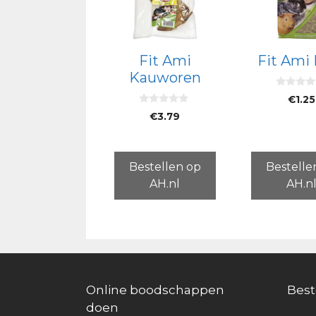
Fit Ami
Fit Ami
Kauworen
0
€
1.25
v
0
a
€
3.79
v
n
a
5
n
5
Bestellen op
Bestelle
AH.nl
AH.n
Online boodschappen
Best
doen