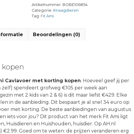
Artikelnummer:
BOBE106854
Categorie:
Knaagdieren
Tag:
Fit Ami
nformatie
Beoordelingen (0)
e kopen
mi Caviavoer met korting kopen
. Hoeveel geef jij per
h zelf) spendeert grofweg €105 per week aan
zin met 2 kids van 2 & 6) is dit maar liefst €429. Elke
en in de aanbieding. Dit bespaart je al snel 34 euro op
avoer met korting. De beste aanbiedingen van augustus
 iets voor jou? Dit product van het merk Fit Ami ligt
n, Huisdieren en Huishouden, huisdier. Op AH.nl
) €2.99. Goed om te weten: de prijzen veranderen erg