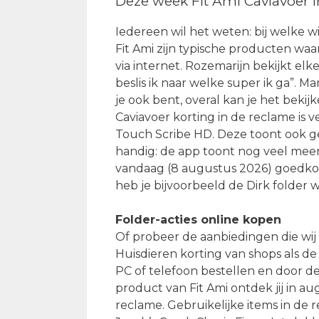
Deze week Fit Ami Caviavoer 
Iedereen wil het weten: bij welke w
Fit Ami zijn typische producten wa
via internet. Rozemarijn bekijkt el
beslis ik naar welke super ik ga”. 
je ook bent, overal kan je het beki
Caviavoer korting in de reclame is
Touch Scribe HD. Deze toont ook ge
handig: de app toont nog veel meer 
vandaag (8 augustus 2026) goedkope
heb je bijvoorbeeld de Dirk folder 
Folder-acties online kopen
Of probeer de aanbiedingen die wij
Huisdieren korting van shops als de
PC of telefoon bestellen en door de
product van Fit Ami ontdek jij in 
reclame. Gebruikelijke items in de