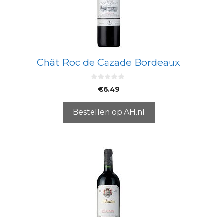
Chât Roc de Cazade Bordeaux
0
€
6.49
v
a
n
5
Bestellen op AH.nl