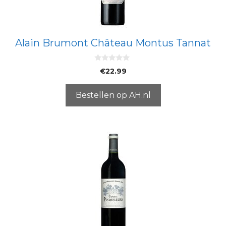
Alain Brumont Château Montus Tannat
0
€
22.99
v
a
n
5
Bestellen op AH.nl