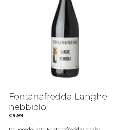
Fontanafredda Langhe
nebbiolo
€
9.99
De voordeligste Fontanafredda Langhe