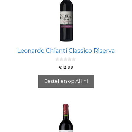
Leonardo Chianti Classico Riserva
0
€
12.99
v
a
n
5
Bestellen op AH.nl