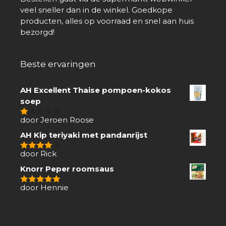
veel sneller dan in de winkel. Goedkope
producten, alles op voorraad en snel aan huis
bezorgd!
Beste ervaringen
AH Excellent Thaise pompoen-kokos
soep
door Jeroen Roose
1
van
AH Kip teriyaki met pandanrijst
5
door Rick
4
van 5
Knorr Peper roomsaus
door Hennie
5
van 5