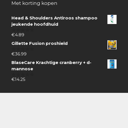
Met korting kopen
Head & Shoulders Antiroos shampoo
jeukende hoofdhuid
€
4.89
0
van
Gillette Fusion proshield
5
€
36.99
0
van
BlaseCare Krachtige cranberry + d-
5
mannose
€
14.25
0
van
5
Zoeken
Zoeken
naar:
Boodschappen doen gaat gemakkelijk online.
Zoek producten via de zoekbalk, koop snel en