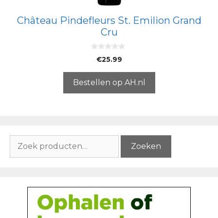
Château Pindefleurs St. Emilion Grand
Cru
0
€
25.99
v
a
n
5
Bestellen op AH.nl
Zoeken
Zoeken
naar: