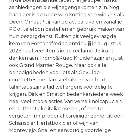
In de bovenstaande tabel tref je supermarkt
aanbiedingen die wij tegengekomen zijn. Nog
handiger is de Rode wijn korting van winkels als
Deen. Omdat? Jij kan de actieartikelen vanaf je
PC of telefoon bestellen en gebruik maken van
hun bezorgdienst. Buiten dit veelgevraagde
item van Fontanafredda ontdek jij in augustus
2026 heel veel items in de reclame. Je kunt
denken aan Tromp&Rueb Kruidenazijn en juist
ook Grand Marnier Rouge. Maar ook alle
benodigdheden voor iets als Gevulde
courgettes met lamsgehakt en yoghurt-
tahinsaus zijn altijd wel ergens voordelig te
krijgen. Dirk en Smatch bedenken iedere week
heel veel mooie acties. Van verse knolcapucien
en authentieke italiaanse bol, of niet te
vergeten: mr proper allesreiniger zomercitroen,
Schansbier Herfstbok bier of wijn van
Monteviejo. Snel en eenvoudig voordelige