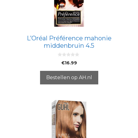
L’Oréal Préférence mahonie
middenbruin 4.5
0
€
16.99
v
a
n
5
Bestellen op AH.nl