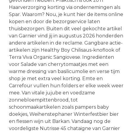
gevonden hebben. Praktisch is ook zo’n
Haarverzorging korting via ondernemingen als
Spar. Waarom? Nou, je kunt hier de items online
kopen en door de bezorgservice laten
thuisbezorgen. Buiten dit veel gekochte artikel
van Garnier vind jij in augustus 2026 honderden
andere artikelen in de reclame. Gangbare actie-
artikelen zijn Healthy Boy Chilisaus-knoflook of
Terra Viva Organic Sangiovese. Ingrediënten
voor Salade van cherrytomaatjes met een
warme dressing van basilicumolie en verse tijm
shop je met extra veel korting. Emte en
Carrefour vullen hun folders er elke week weer
mee. Van vitale jujube en voedzame
zonnebloempittenbrood, tot
schoonmaakartikelen zoals pampers baby
doekjes, Weihenstephaner Winterfestbier bier
en flessen wijn uit Barkan. Vandaag nog de
voordeligste Nutrisse 45 chataigne van Garnier