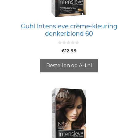
Guhl Intensieve crème-kleuring
donkerblond 60
0
€
12.99
v
a
n
5
Bestellen op AH.nl