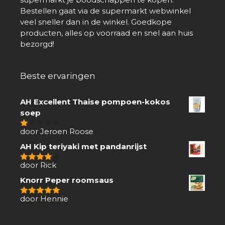
Bestellen gaat via de supermarkt webwinkel
veel sneller dan in de winkel. Goedkope
producten, alles op voorraad en snel aan huis
bezorgd!
Beste ervaringen
AH Excellent Thaise pompoen-kokos
soep
door Jeroen Roose
1
van
AH Kip teriyaki met pandanrijst
5
door Rick
4
van 5
Knorr Peper roomsaus
door Hennie
5
van 5