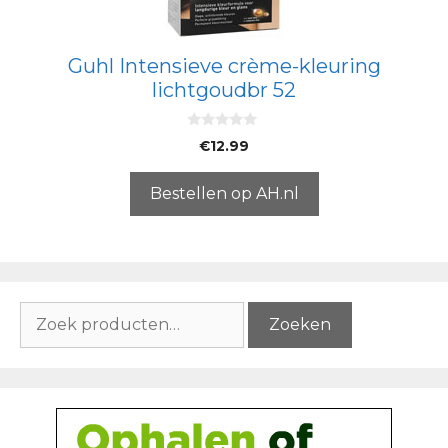
Guhl Intensieve crème-kleuring
lichtgoudbr 52
0
€
12.99
v
a
n
5
Bestellen op AH.nl
Zoeken
Zoeken
naar: