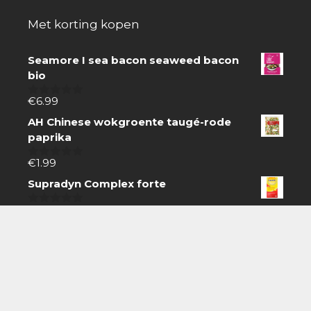
Met korting kopen
Seamore I sea bacon seaweed bacon
bio
€
6.99
0
van
AH Chinese wokgroente taugé-rode
5
paprika
€
1.99
0
van
Supradyn Complex forte
5
€
24.40
0
van
5
Zoeken
Zoeken
naar:
Boodschappen doen gaat gemakkelijk online.