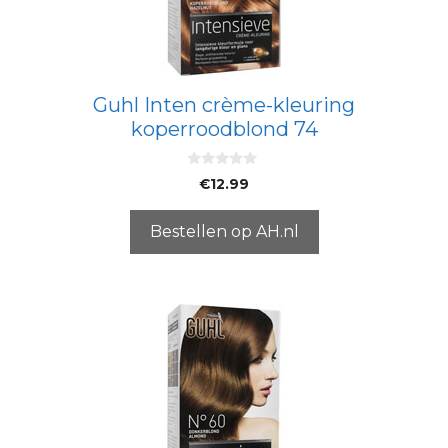
Guhl Inten crème-kleuring
koperroodblond 74
0
€
12.99
v
a
n
5
Bestellen op AH.nl