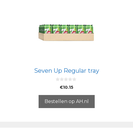
Seven Up Regular tray
0
€
10.15
v
a
n
5
Bestellen op AH.nl