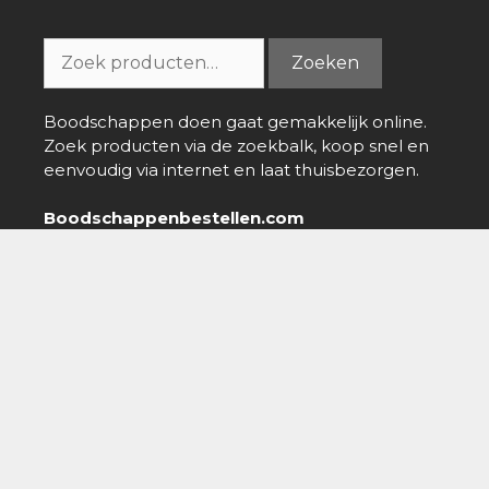
5
Zoeken
Zoeken
naar:
Boodschappen doen gaat gemakkelijk online.
Zoek producten via de zoekbalk, koop snel en
eenvoudig via internet en laat thuisbezorgen.
Boodschappenbestellen.com
info@boodschappenbestellen.com
Boodschappen bestellen
»
Online Supermarkt
»
Gini Lemon
regular
Over ons
-
Nieuws
-
Contact
-
Disclaimer
-
Privacy policy
Copyright © 2026