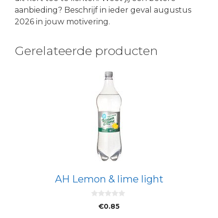
aanbieding? Beschrijf in ieder geval augustus
2026 in jouw motivering.
Gerelateerde producten
AH Lemon & lime light
0
€
0.85
v
a