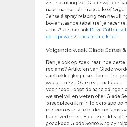
zen navulling van Glade wijzigen vaa
naar merken als Tre Stelle of Orga
Sense & spray relaxing zen navulli
bovenstaande tabel tref je recente
acties? Zie dan ook
Dove Cotton soft
glitzi power 2-pack online kopen
.
Volgende week Glade Sense & s
Ben je ook op zoek naar: hoe bestel
reclame? Artikelen van Glade word
aantrekkelijke prijsreclames tref je 
week om 22:00 de reclamefolder. “L
Veenhoop koopt de aanbiedingen op 
we snel willen weten of er Glade Se
is raadpleeg ik mijn folders-app op
meteen even alle folder reclames v
Luchtverfrissers Electrisch. Ideaal”
goedkope Glade Sense & spray relaxi