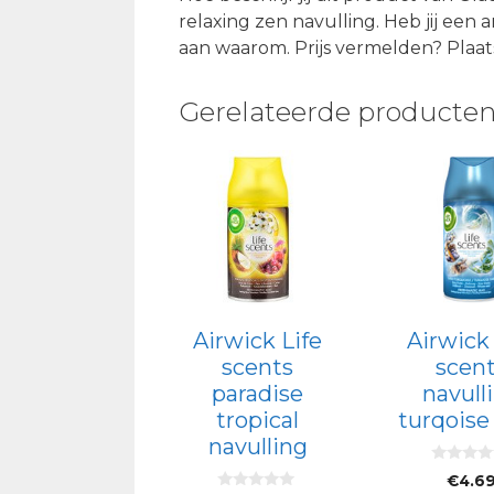
relaxing zen navulling. Heb jij een 
aan waarom. Prijs vermelden? Plaats
Gerelateerde producte
Airwick Life
Airwick 
scents
scen
paradise
navull
tropical
turqoise
navulling
0
€
4.6
v