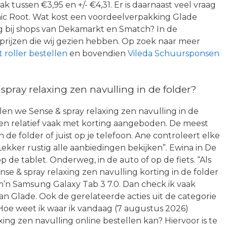
k tussen €3,95 en +/- €4,31. Er is daarnaast veel vraag
nic Root. Wat kost een voordeelverpakking Glade
ng bij shops van Dekamarkt en Smatch? In de
 prijzen die wij gezien hebben. Op zoek naar meer
 roller bestellen
en bovendien
Vileda Schuursponsen
pray relaxing zen navulling in de folder?
len we Sense & spray relaxing zen navulling in de
en relatief vaak met korting aangeboden. De meest
in de folder of juist op je telefoon. Ane controleert elke
ekker rustig alle aanbiedingen bekijken”. Ewina in De
de tablet. Onderweg, in de auto of op de fiets. “Als
nse & spray relaxing zen navulling korting in de folder
 m’n Samsung Galaxy Tab 3 7.0. Dan check ik vaak
an Glade. Ook de gerelateerde acties uit de categorie
. Hoe weet ik waar ik vandaag (7 augustus 2026)
ng zen navulling online bestellen kan? Hiervoor is te