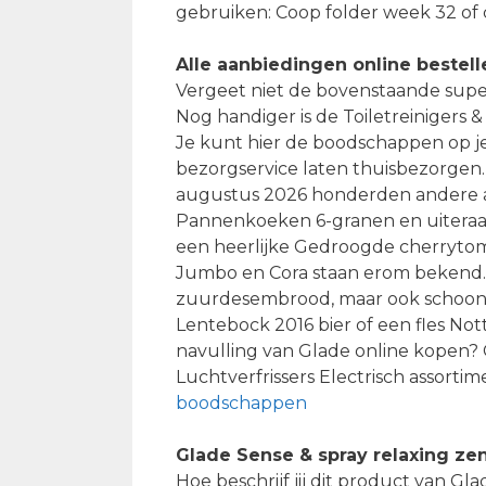
gebruiken: Coop folder week 32 of
Alle aanbiedingen online bestell
Vergeet niet de bovenstaande super
Nog handiger is de Toiletreinigers &
Je kunt hier de boodschappen op j
bezorgservice laten thuisbezorgen. 
augustus 2026 honderden andere a
Pannenkoeken 6-granen en uiteraar
een heerlijke Gedroogde cherrytomaa
Jumbo en Cora staan erom bekend. V
zuurdesembrood, maar ook schoon
Lentebock 2016 bier of een fles Nott
navulling van Glade online kopen?
Luchtverfrissers Electrisch assortim
boodschappen
Glade Sense & spray relaxing ze
Hoe beschrijf jij dit product van G