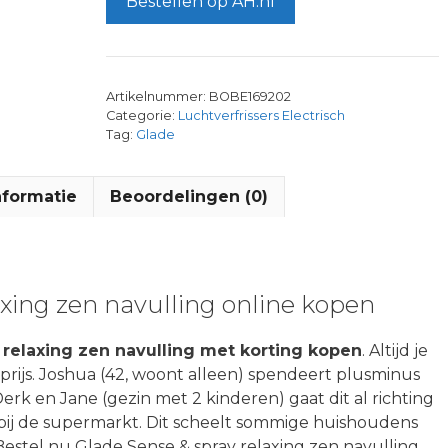
Bestellen op AH.nl
Artikelnummer:
BOBE169202
Categorie:
Luchtverfrissers Electrisch
Tag:
Glade
nformatie
Beoordelingen (0)
axing zen navulling online kopen
 relaxing zen navulling met korting kopen
. Altijd je
ijs. Joshua (42, woont alleen) spendeert plusminus
Derk en Jane (gezin met 2 kinderen) gaat dit al richting
es bij de supermarkt. Dit scheelt sommige huishoudens
estel nu Glade Sense & spray relaxing zen navulling