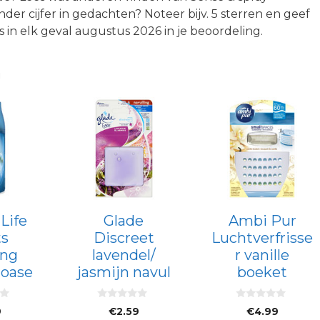
ander cijfer in gedachten? Noteer bijv. 5 sterren en geef
 in elk geval augustus 2026 in je beoordeling.
n
Life
Glade
Ambi Pur
ts
Discreet
Luchtverfrisse
ing
lavendel/
r vanille
 oase
jasmijn navul
boeket
0
0
9
€
2.59
€
4.99
v
v