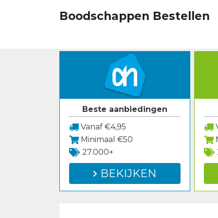
Spring
Boodschappen Bestellen
naar
inhoud
Beste aanbiedingen
Vanaf €4,95
V
Minimaal €50
27.000+
BEKIJKEN