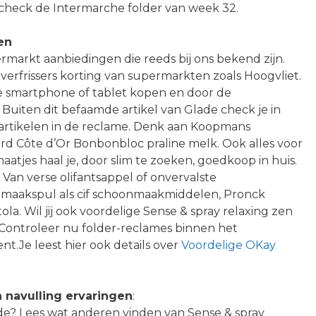
 check de Intermarche folder van week 32.
en
markt aanbiedingen die reeds bij ons bekend zijn.
 verfrissers korting van supermarkten zoals Hoogvliet.
e smartphone of tablet kopen en door de
Buiten dit befaamde artikel van Glade check je in
rtikelen in de reclame. Denk aan Koopmans
d Côte d’Or Bonbonbloc praline melk. Ook alles voor
tjes haal je, door slim te zoeken, goedkoop in huis.
an verse olifantsappel of onvervalste
maakspul als cif schoonmaakmiddelen, Pronck
ola. Wil jij ook voordelige Sense & spray relaxing zen
 Controleer nu folder-reclames binnen het
ent.Je leest hier ook details over
Voordelige OKay
n navulling ervaringen
:
lade? Lees wat anderen vinden van Sense & spray