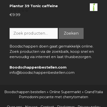
van
Plantur 39 Tonic caffeine
5
€
9.99
0
van
5
Zoeken
Zoeken
naar:
Boodschappen doen gaat gemakkelijk online.
Zoek producten via de zoekbalk, koop snel en
eenvoudig via internet en laat thuisbezorgen.
Boodschappenbestellen.com
info@boodschappenbestellen.com
Boodschappen bestellen
»
Online Supermarkt
»
Grand’Italia
Pomodorini piccante met cherrytomaten
Over ons
-
Nieuws
-
Contact
-
Disclaimer
-
Privacy policy