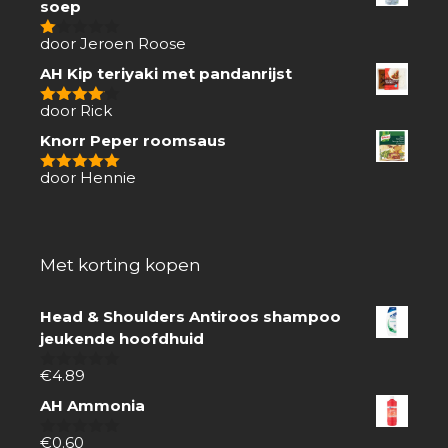
soep
door Jeroen Roose
1
van
AH Kip teriyaki met pandanrijst
5
door Rick
4
van 5
Knorr Peper roomsaus
door Hennie
5
van 5
Met korting kopen
Head & Shoulders Antiroos shampoo
jeukende hoofdhuid
€
4.89
0
van
AH Ammonia
5
€
0.60
0