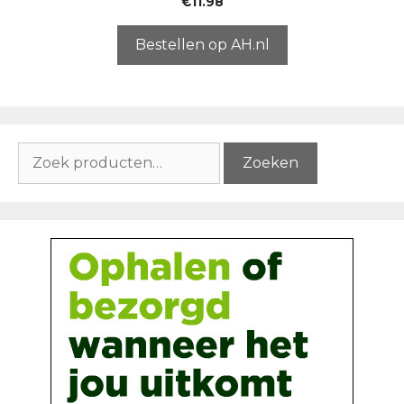
€
11.98
v
a
n
5
Bestellen op AH.nl
Zoeken
Zoeken
naar: