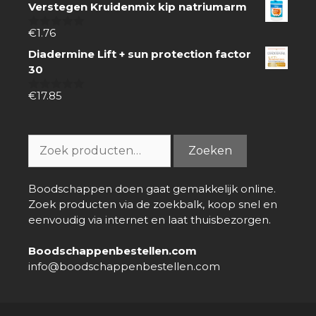
Verstegen Kruidenmix kip natriumarm
5
€
1.76
0
van
Diadermine Lift + sun protection factor
5
30
€
17.85
0
van
5
Zoeken
Zoeken
naar:
Boodschappen doen gaat gemakkelijk online.
Zoek producten via de zoekbalk, koop snel en
eenvoudig via internet en laat thuisbezorgen.
Boodschappenbestellen.com
info@boodschappenbestellen.com