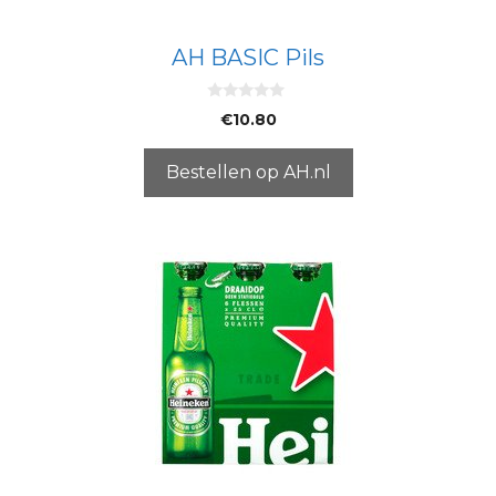
AH BASIC Pils
0
€
10.80
v
a
n
5
Bestellen op AH.nl