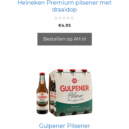
Heineken Premium pilsener met
draaidop
0
€
4.95
v
a
n
5
Bestellen op AH.nl
Gulpener Pilsener