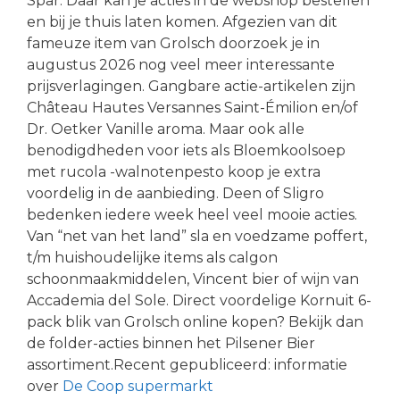
Spar. Daar kan je acties in de webshop bestellen
en bij je thuis laten komen. Afgezien van dit
fameuze item van Grolsch doorzoek je in
augustus 2026 nog veel meer interessante
prijsverlagingen. Gangbare actie-artikelen zijn
Château Hautes Versannes Saint-Émilion en/of
Dr. Oetker Vanille aroma. Maar ook alle
benodigdheden voor iets als Bloemkoolsoep
met rucola -walnotenpesto koop je extra
voordelig in de aanbieding. Deen of Sligro
bedenken iedere week heel veel mooie acties.
Van “net van het land” sla en voedzame poffert,
t/m huishoudelijke items als calgon
schoonmaakmiddelen, Vincent bier of wijn van
Accademia del Sole. Direct voordelige Kornuit 6-
pack blik van Grolsch online kopen? Bekijk dan
de folder-acties binnen het Pilsener Bier
assortiment.Recent gepubliceerd: informatie
over
De Coop supermarkt