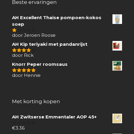
Beste ervaringen
AH Excellent Thaise pompoen-kokos
soep
door Jeroen Roose
1
van
AH Kip teriyaki met pandanrijst
5
door Rick
4
van 5
Knorr Peper roomsaus
door Hennie
5
van 5
Met korting kopen
AH Zwitserse Emmentaler AOP 45+
€
3.36
0
van