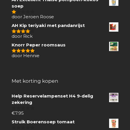
soep
door Jeroen Roose
1
van
AH Kip teriyaki met pandanrijst
5
door Rick
4
van 5
Knorr Peper roomsaus
door Hennie
5
van 5
Met korting kopen
Help Reservelampenset H4 9-delig
zekering
€
7.95
0
van
Struik Boerensoep tomaat
5