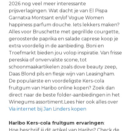
2026 nog veel meer interessante
prijsverlagingen. Wat dacht je van El Pispa
Garnatxa Montsant en/of Vogue Women
happiness parfum douche. Iets lekkers maken?
Alles voor Bruschette met gegrillde courgette,
geroosterde paprika en salade caprese koop je
extra voordelig in de aanbieding. Boni en
Troefmarkt bieden jou volop inspiratie. Van frisse
pereskia of onvervalste scone, tot
schoonmaakartikelen zoals dove beauty zeep,
Daas Blond pils en flesje wijn van Leasingham.
De populairste en voordeligste Kers-cola
fruitgum van Haribo online kopen? Zoek dan
direct naar de beste folder-aanbiedingen in het
Winegums assortiment.Lees hier ook alles over
Via internet bij Jan Linders kopen
Haribo Kers-cola fruitgum ervaringen
:
Hoe beschrijf jij dit artikel van Haribo? Check de