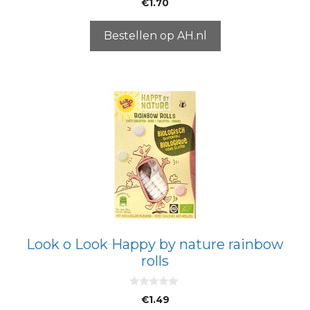
€
1.70
v
a
n
5
Bestellen op AH.nl
Look o Look Happy by nature rainbow
rolls
0
€
1.49
v