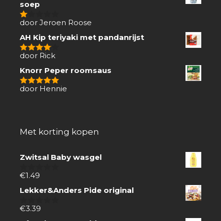
soep
door Jeroen Roose
1
van
AH Kip teriyaki met pandanrijst
5
door Rick
4
van 5
Knorr Peper roomsaus
door Hennie
5
van 5
Met korting kopen
Zwitsal Baby wasgel
€
1.49
0
van
Lekker&Anders Pide original
5
€
3.39
0
van