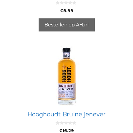
0
€
8.99
v
a
n
5
Bestellen op AH.nl
Hooghoudt Bruine jenever
0
€
16.29
v