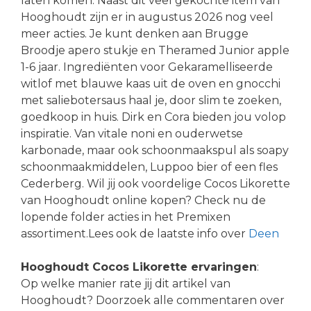
laten komen. Naast dit veel gekochte item van
Hooghoudt zijn er in augustus 2026 nog veel
meer acties. Je kunt denken aan Brugge
Broodje apero stukje en Theramed Junior apple
1-6 jaar. Ingrediënten voor Gekaramelliseerde
witlof met blauwe kaas uit de oven en gnocchi
met saliebotersaus haal je, door slim te zoeken,
goedkoop in huis. Dirk en Cora bieden jou volop
inspiratie. Van vitale noni en ouderwetse
karbonade, maar ook schoonmaakspul als soapy
schoonmaakmiddelen, Luppoo bier of een fles
Cederberg. Wil jij ook voordelige Cocos Likorette
van Hooghoudt online kopen? Check nu de
lopende folder acties in het Premixen
assortiment.Lees ook de laatste info over
Deen
Hooghoudt Cocos Likorette ervaringen
:
Op welke manier rate jij dit artikel van
Hooghoudt? Doorzoek alle commentaren over