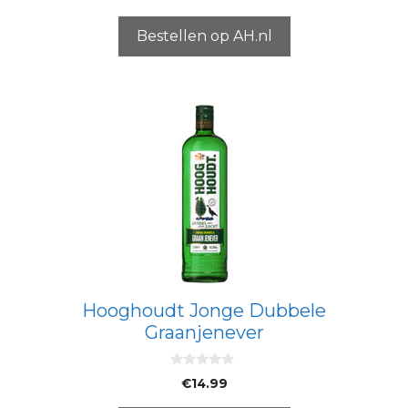
a
n
5
Bestellen op AH.nl
Hooghoudt Jonge Dubbele
Graanjenever
0
€
14.99
v
a