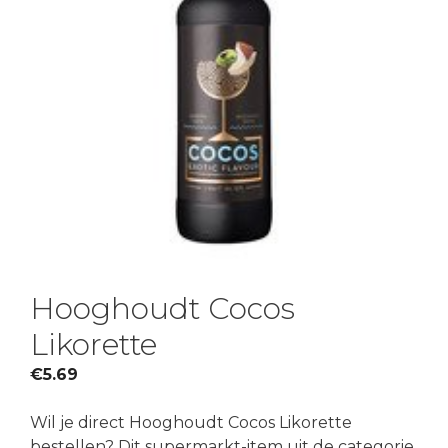
Hooghoudt Cocos
Likorette
€
5.69
Wil je direct Hooghoudt Cocos Likorette
bestellen? Dit supermarkt-item uit de categorie