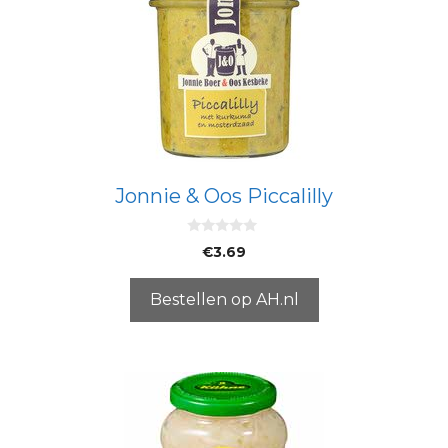
Jonnie & Oos Piccalilly
0
€
3.69
v
a
n
5
Bestellen op AH.nl