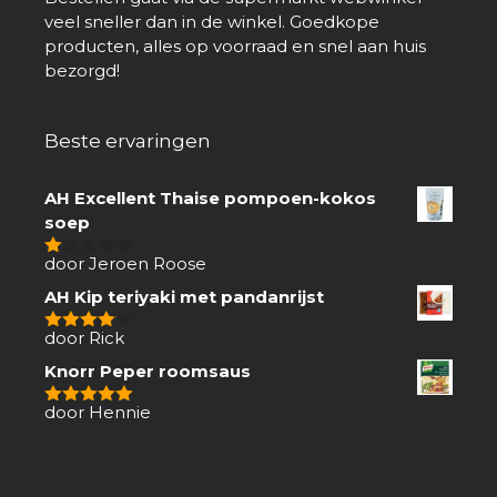
veel sneller dan in de winkel. Goedkope
producten, alles op voorraad en snel aan huis
bezorgd!
Beste ervaringen
AH Excellent Thaise pompoen-kokos
soep
door Jeroen Roose
1
van
AH Kip teriyaki met pandanrijst
5
door Rick
4
van 5
Knorr Peper roomsaus
door Hennie
5
van 5