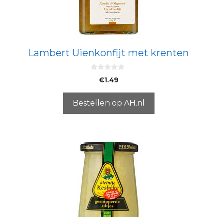
Lambert Uienkonfijt met krenten
0
€
1.49
v
a
n
5
Bestellen op AH.nl