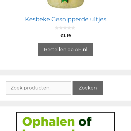
Kesbeke Gesnipperde uitjes
0
€
1.19
v
a
n
5
Bestellen op AH.nl
Zoeken
Zoeken
naar: