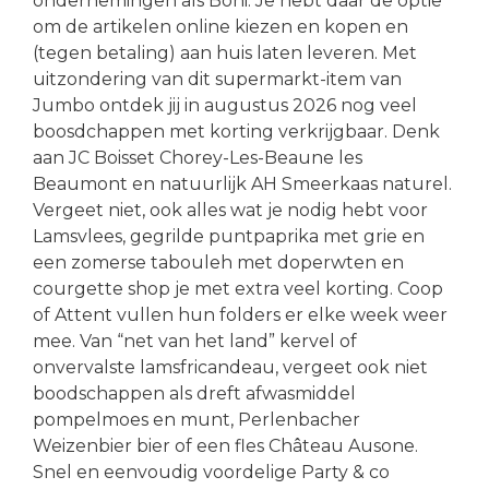
ondernemingen als Boni. Je hebt daar de optie
om de artikelen online kiezen en kopen en
(tegen betaling) aan huis laten leveren. Met
uitzondering van dit supermarkt-item van
Jumbo ontdek jij in augustus 2026 nog veel
boosdchappen met korting verkrijgbaar. Denk
aan JC Boisset Chorey-Les-Beaune les
Beaumont en natuurlijk AH Smeerkaas naturel.
Vergeet niet, ook alles wat je nodig hebt voor
Lamsvlees, gegrilde puntpaprika met grie en
een zomerse tabouleh met doperwten en
courgette shop je met extra veel korting. Coop
of Attent vullen hun folders er elke week weer
mee. Van “net van het land” kervel of
onvervalste lamsfricandeau, vergeet ook niet
boodschappen als dreft afwasmiddel
pompelmoes en munt, Perlenbacher
Weizenbier bier of een fles Château Ausone.
Snel en eenvoudig voordelige Party & co