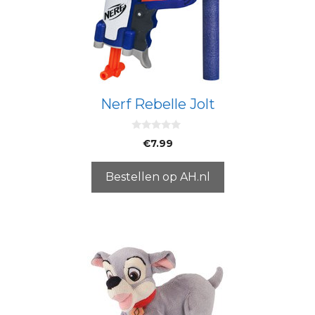
Nerf Rebelle Jolt
0
€
7.99
v
a
n
5
Bestellen op AH.nl