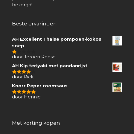
bezorgd!
Beste ervaringen
AH Excellent Thaise pompoen-kokos
soep
door Jeroen Roose
1
van
AH Kip teriyaki met pandanrijst
5
door Rick
4
van 5
Knorr Peper roomsaus
door Hennie
5
van 5
Met korting kopen