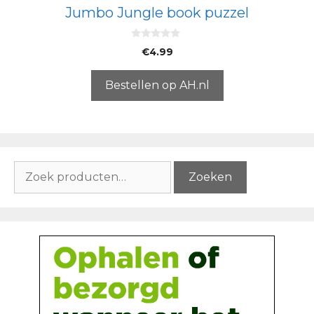
Jumbo Jungle book puzzel
0
€
4.99
v
a
n
5
Bestellen op AH.nl
Zoeken
Zoeken
naar: